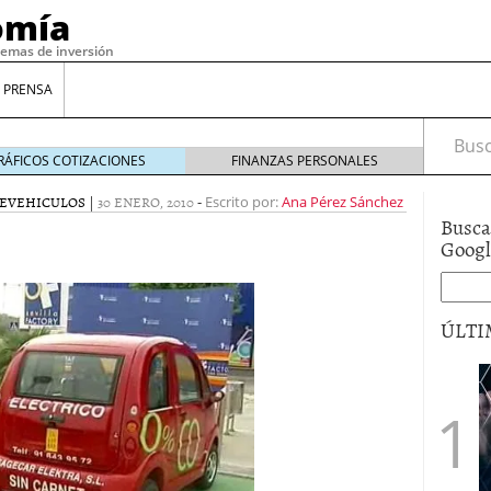
omía
temas de inversión
 PRENSA
Busca
RÁFICOS COTIZACIONES
FINANZAS PERSONALES
E
VEHICULOS
|
30 ENERO, 2010
-
Escrito por:
Ana Pérez Sánchez
Busca
Goog
ÚLTI
gilidad: ¿Por qué el Préstamo Promotor privado
12 de diciembre de 2025
mo aprovechar esta opción para gestionar tus
re de 2025
ambién es una decisión financiera: cómo anticiparte