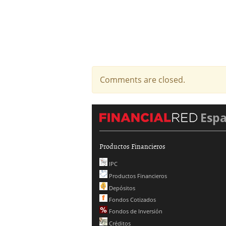
Comments are closed.
Esp
Productos Financieros
IPC
Productos Financieros
Depósitos
Fondos Cotizados
Fondos de Inversión
Créditos