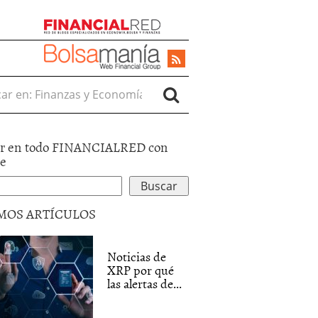
r en:
r en todo FINANCIALRED con
le
MOS ARTÍCULOS
Noticias de
XRP por qué
las alertas de...