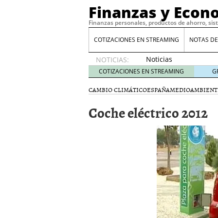
Finanzas y Econ
Finanzas personales, productos de ahorro, sis
COTIZACIONES EN STREAMING
NOTAS DE
Noticias
NOTICIAS:
de XRP
COTIZACIONES EN STREAMING
G
por qué
las
CAMBIO CLIMÁTICO
ESPAÑA
MEDIOAMBIENT
alertas
Coche eléctrico 2012
de
whales
suelen
llegar
tarde
16
de abril
de 2026
Comparativa Costes vs A
acelera la rentabilidad?
Meses sin intereses: Có
compras
24 de noviemb
Planificar tu herencia t