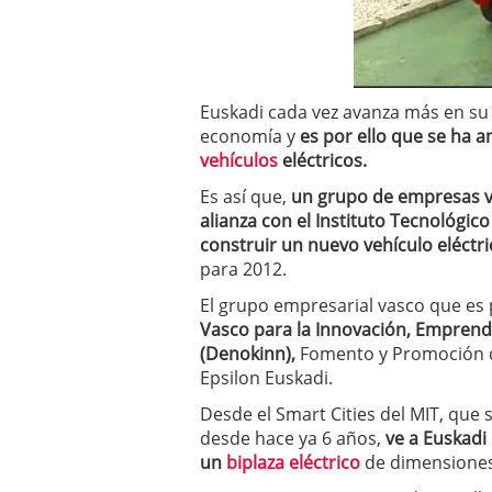
a los costes
21 de novie
¿Cuánto cuesta un soft
Euskadi cada vez avanza más en su 
economía y
es por ello que se ha a
vehículos
eléctricos.
Es así que,
un grupo de empresas va
alianza con el Instituto Tecnológic
construir un nuevo vehículo eléctri
para 2012.
El grupo empresarial vasco que es
Vasco para la Innovación, Emprend
(Denokinn),
Fomento y Promoción de
Epsilon Euskadi.
Desde el Smart Cities del MIT, que
desde hace ya 6 años,
ve a Euskadi
un
biplaza eléctrico
de dimensiones