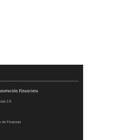
nnovación Financiera
zas 2.0
 de Finanzas