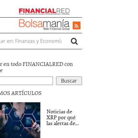
r en:
r en todo FINANCIALRED con
le
MOS ARTÍCULOS
Noticias de
XRP por qué
las alertas de...