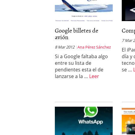
Google billetes de
Comp
avión
7 Mar 
8 Mar 2012
Ana Pérez Sánchez
El iPa
Si a Google faltaba algo
día y
entre su lista de
tecno
pendientes esta el de
se …
lanzarse a la …
Leer