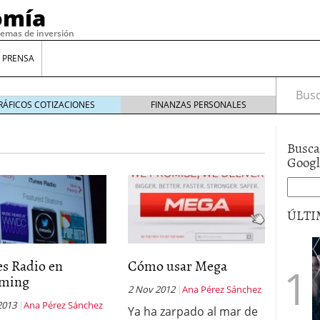
omía
temas de inversión
 PRENSA
Busca
RÁFICOS COTIZACIONES
FINANZAS PERSONALES
Busca
Goog
ÚLTI
gilidad: ¿Por qué el Préstamo Promotor privado
es Radio en
Cómo usar Mega
12 de diciembre de 2025
aming
mo aprovechar esta opción para gestionar tus
2 Nov 2012
Ana Pérez Sánchez
re de 2025
2013
Ana Pérez Sánchez
Ya ha zarpado al mar de
ambién es una decisión financiera: cómo anticiparte