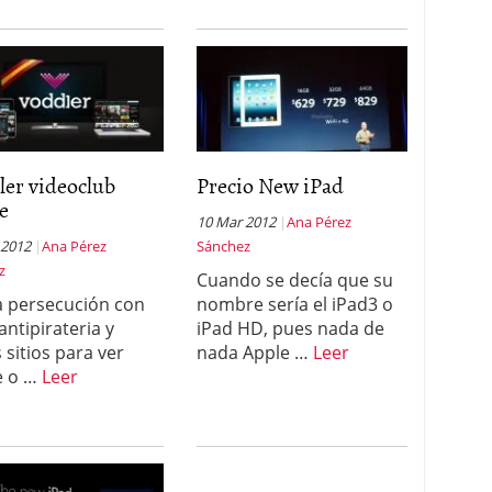
ler videoclub
Precio New iPad
e
10 Mar 2012
Ana Pérez
 2012
Ana Pérez
Sánchez
z
Cuando se decía que su
a persecución con
nombre sería el iPad3 o
 antipirateria y
iPad HD, pues nada de
 sitios para ver
nada Apple …
Leer
e o …
Leer