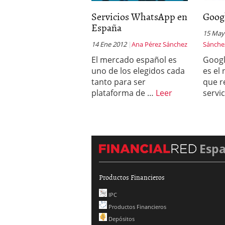
Servicios WhatsApp en
Goog
España
15 May
14 Ene 2012
Ana Pérez Sánchez
Sánche
El mercado español es
Googl
uno de los elegidos cada
es el
tanto para ser
que r
plataforma de …
Leer
servi
Esp
Productos Financieros
IPC
Productos Financieros
Depósitos