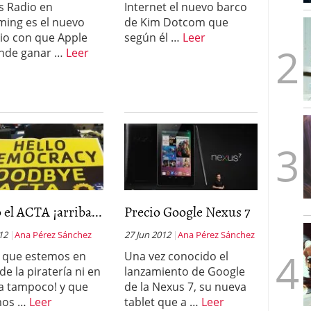
s Radio en
Internet el nuevo barco
mbre de 2025
ming es el nuevo
de Kim Dotcom que
ware punto de venta?
3 de octubre de 2025
cio con que Apple
según él …
Leer
nde ganar …
Leer
 el ACTA ¡arriba...
Precio Google Nexus 7
012
Ana Pérez Sánchez
27 Jun 2012
Ana Pérez Sánchez
 que estemos en
Una vez conocido el
de la piratería ni en
lanzamiento de Google
a tampoco! y que
de la Nexus 7, su nueva
mos …
Leer
tablet que a …
Leer