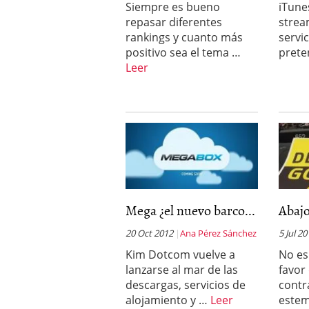
Siempre es bueno
iTune
a los costes
21 de novie
repasar diferentes
strea
¿Cuánto cuesta un soft
rankings y cuanto más
servi
positivo sea el tema …
prete
Leer
Mega ¿el nuevo barco...
Abajo
20 Oct 2012
Ana Pérez Sánchez
5 Jul 2
Kim Dotcom vuelve a
No es
lanzarse al mar de las
favor 
descargas, servicios de
contr
alojamiento y …
Leer
este