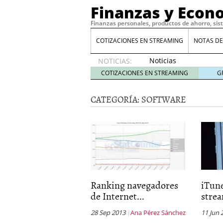
Finanzas y Econ
Finanzas personales, productos de ahorro, sis
COTIZACIONES EN STREAMING
NOTAS DE
Noticias
NOTICIAS:
de XRP
COTIZACIONES EN STREAMING
G
por qué
las
CATEGORÍA:
SOFTWARE
alertas
de
whales
suelen
llegar
tarde
16
de abril
de 2026
Comparativa Costes vs A
Ranking navegadores
iTun
acelera la rentabilidad?
de Internet...
stre
Meses sin intereses: Có
compras
24 de noviemb
28 Sep 2013
Ana Pérez Sánchez
11 Jun 
Planificar tu herencia t