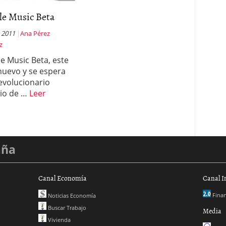
le Music Beta
 2011
Ana Pérez
z
e Music Beta, este
 nuevo y se espera
evolucionario
cio de …
Leer
aña
Canal Economía
Canal I
Finan
Noticias Economía
Buscar Trabajo
Media
Vivienda