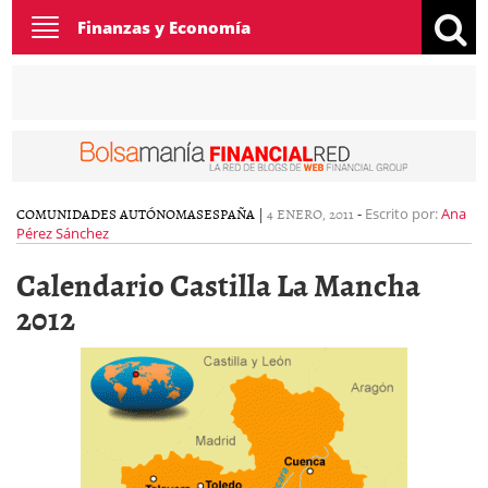
Toggle
Finanzas y Economía
navigation
COMUNIDADES AUTÓNOMAS
ESPAÑA
|
4 ENERO, 2011
-
Escrito por:
Ana
Pérez Sánchez
Calendario Castilla La Mancha
2012