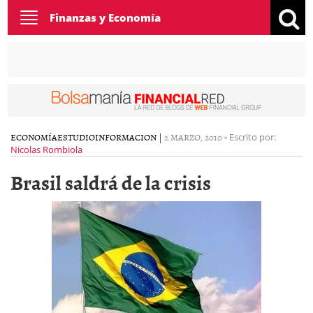
Toggle
Finanzas y Economía
navigation
ECONOMÍA
ESTUDIO
INFORMACION
|
2 MARZO, 2010
-
Escrito por:
Nicolas Rombiola
Brasil saldrá de la crisis