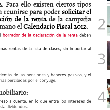
. Para ello existen ciertos tipos
mbre de 2025
ware punto de venta?
3 de octubre de 2025
n reunirse para poder
solicitar el
ción de la renta
de la campaña
 mano el
Calendario Fiscal 2012.
l
borrador de la declaración de la renta
deben
as rentas de la lista de clases, sin importar al
además de las pensiones y haberes pasivos, y el
ias percibidas por el cónyuge.
mobiliario:
greso a cuenta, en lo que entra los intereses de
sta dividendos.