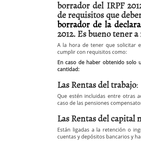
borrador del IRPF 2012
a los costes
21 de novie
¿Cuánto cuesta un soft
de requisitos que debe
borrador de la declara
2012. Es bueno tener a
A la hora de tener que solicitar
e
cumplir con requisitos como:
En caso de haber
obtenido solo un
cantidad:
Las Rentas del trabajo
:
Que estén incluidas entre otras 
caso de las pensiones compensator
Las Rentas del capital 
Están ligadas a la retención o in
cuentas y depósitos bancarios y ha