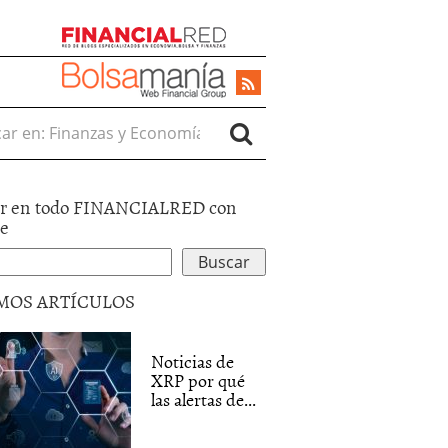
r en:
r en todo FINANCIALRED con
le
MOS ARTÍCULOS
Noticias de
XRP por qué
las alertas de...