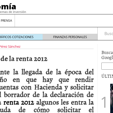
omía
temas de inversión
 PRENSA
Busca
RÁFICOS COTIZACIONES
FINANZAS PERSONALES
Pérez Sánchez
Busca
de la renta 2012
Goog
nte la llegada de la época del
ÚLTI
ño en que hay que rendir
uentas con Hacienda y solicitar
gilidad: ¿Por qué el Préstamo Promotor privado
l borrador de la declaración de
12 de diciembre de 2025
a
renta 2012
algunos les entra la
mo aprovechar esta opción para gestionar tus
re de 2025
uda de cómo solicitar el
ambién es una decisión financiera: cómo anticiparte