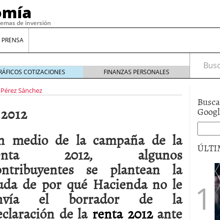
omía
temas de inversión
 PRENSA
Busca
RÁFICOS COTIZACIONES
FINANZAS PERSONALES
 Pérez Sánchez
Busca
 2012
Goog
n medio de la campaña de la
ÚLTI
enta 2012, algunos
ontribuyentes se plantean la
gilidad: ¿Por qué el Préstamo Promotor privado
uda de por qué Hacienda no le
12 de diciembre de 2025
nvía el borrador de la
mo aprovechar esta opción para gestionar tus
re de 2025
eclaración de la
renta 2012
ante
ambién es una decisión financiera: cómo anticiparte