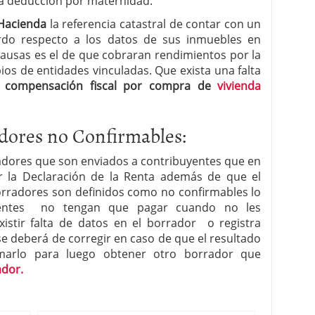
 la deducción por maternidad.
Hacienda
la referencia catastral de contar con un
erdo respecto a los datos de sus inmuebles en
causas es el de que cobraran rendimientos por la
ios de entidades vinculadas. Que exista una falta
a
compensación fiscal por compra de
vivienda
dores no Confirmables:
radores que son enviados a contribuyentes que en
r la Declaración de la Renta además de que el
borradores son definidos como no confirmables lo
yentes no tengan que pagar cuando no les
stir falta de datos en el borrador o registra
se deberá de corregir en caso de que el resultado
marlo para luego obtener otro borrador que
ador.