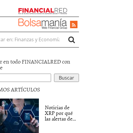
r en:
r en todo FINANCIALRED con
le
MOS ARTÍCULOS
Noticias de
XRP por qué
las alertas de...