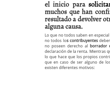
el inicio para
solicit
a los costes
21 de novie
¿Cuánto cuesta un soft
muchos que han confir
resultado a devolver ot
alguna causa.
Lo que no todos saben en especial 
no todos lo
s contribuyentes
deben
no poseen derecho al
borrador 
declaración de la renta. Mientras q
lo que hace que los propios contr
que en caso de ser alguno de los
existen diferentes motivos: