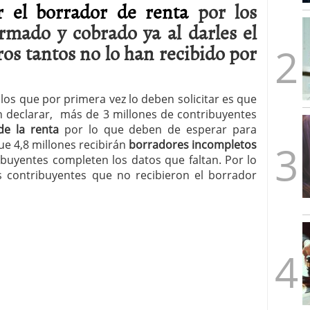
ar el borrador de renta
por los
mbre de 2025
ware punto de venta?
3 de octubre de 2025
mado y cobrado ya al darles el
ros tantos no lo han recibido por
los que por primera vez lo deben solicitar es que
 declarar, más de 3 millones de contribuyentes
de la renta
por lo que deben de esperar para
ue 4,8 millones recibirán
borradores incompletos
ibuyentes completen los datos que faltan. Por lo
 contribuyentes que no recibieron el borrador