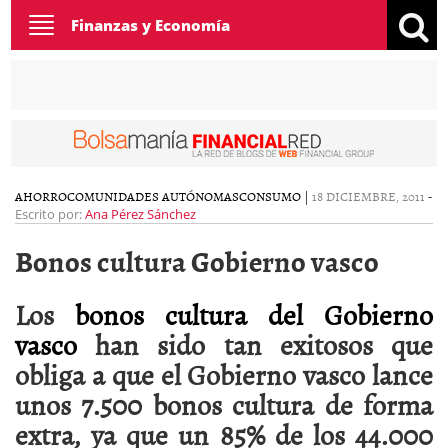
Toggle
Finanzas y Economía
navigation
AHORRO
COMUNIDADES AUTÓNOMAS
CONSUMO
|
18 DICIEMBRE, 2011
-
Escrito por:
Ana Pérez Sánchez
Bonos cultura Gobierno vasco
Los
bonos cultura del Gobierno
vasco
han sido tan exitosos que
obliga a que el Gobierno vasco lance
unos 7.500 bonos cultura de forma
extra, ya que un 85% de los 44.000