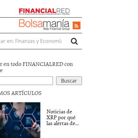
r en:
r en todo FINANCIALRED con
le
MOS ARTÍCULOS
Noticias de
XRP por qué
las alertas de...