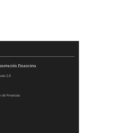
nnovación Financiera
zas 2.0
 de Finanzas