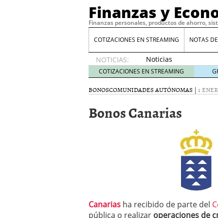
Finanzas y Econ
Finanzas personales, productos de ahorro, sis
COTIZACIONES EN STREAMING
NOTAS DE
Noticias
NOTICIAS:
de XRP
COTIZACIONES EN STREAMING
G
por qué
las
BONOS
COMUNIDADES AUTÓNOMAS
|
1 ENER
alertas
Bonos Canarias
de
whales
suelen
llegar
tarde
16
de abril
de 2026
Comparativa Costes vs A
acelera la rentabilidad?
Meses sin intereses: Có
Canarias
ha recibido de parte del
C
compras
24 de noviemb
pública o realizar
operaciones de cr
Planificar tu herencia t