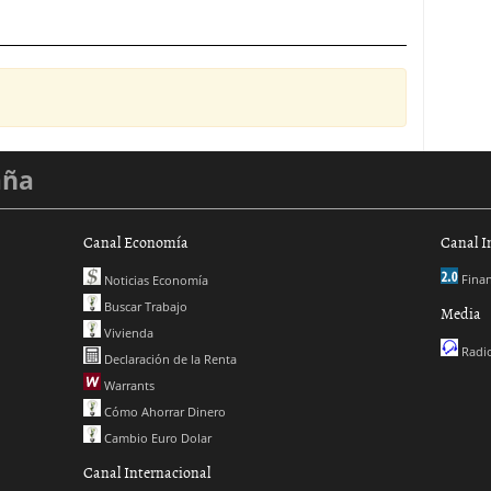
aña
Canal Economía
Canal I
Finan
Noticias Economía
Buscar Trabajo
Media
Vivienda
Radio
Declaración de la Renta
Warrants
Cómo Ahorrar Dinero
Cambio Euro Dolar
Canal Internacional