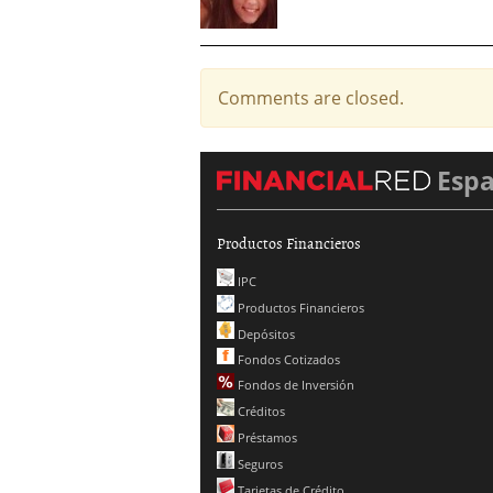
Comments are closed.
Esp
Productos Financieros
IPC
Productos Financieros
Depósitos
Fondos Cotizados
Fondos de Inversión
Créditos
Préstamos
Seguros
Tarjetas de Crédito