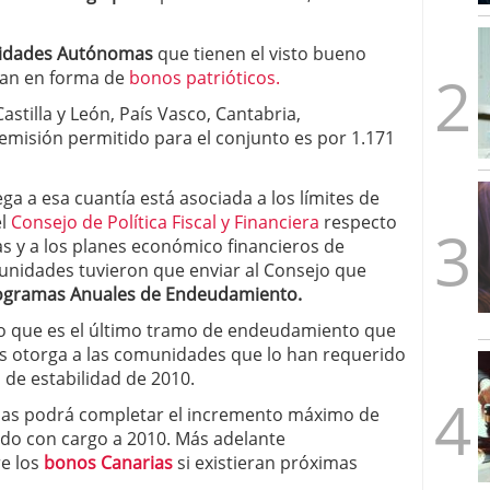
mbre de 2025
ware punto de venta?
3 de octubre de 2025
idades Autónomas
que tienen el visto bueno
ean en forma de
bonos patrióticos.
stilla y León, País Vasco, Cantabria,
 emisión permitido para el conjunto es por 1.171
ga a esa cuantía está asociada a los límites de
el
Consejo de Política Fiscal y Financiera
respecto
 y a los planes económico financieros de
unidades tuvieron que enviar al Consejo que
gramas Anuales de Endeudamiento.
 lo que es el último tramo de endeudamiento que
 les otorga a las comunidades que lo han requerido
 de estabilidad de 2010.
rias podrá completar el incremento máximo de
do con cargo a 2010. Más adelante
e los
bonos Canarias
si existieran próximas