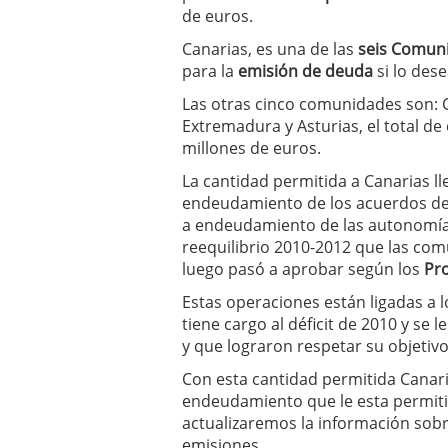
a los costes
21 de novie
de euros.
¿Cuánto cuesta un soft
Canarias, es una de las
seis Comun
para la
emisión de deuda
si lo des
Las otras cinco comunidades son: Ca
Extremadura y Asturias, el total de
millones de euros.
La cantidad permitida a Canarias lle
endeudamiento de los acuerdos d
a endeudamiento de las autonomías
reequilibrio 2010-2012 que las com
luego pasó a aprobar según los
Pro
Estas operaciones están ligadas a
tiene cargo al déficit de 2010 y se
y que lograron respetar su objetivo
Con esta cantidad permitida Cana
endeudamiento que le esta permiti
actualizaremos la información sobr
emisiones.