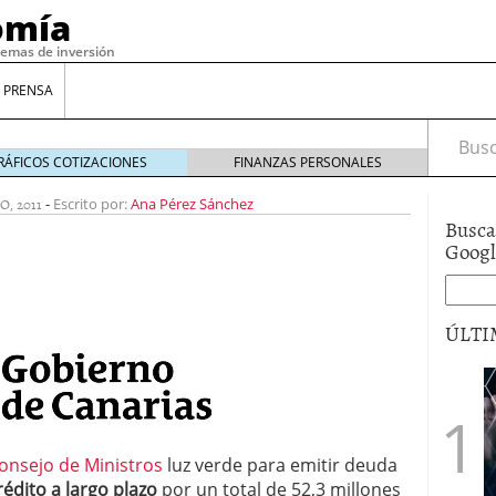
omía
temas de inversión
 PRENSA
Busca
RÁFICOS COTIZACIONES
FINANZAS PERSONALES
O, 2011
-
Escrito por:
Ana Pérez Sánchez
Busca
Goog
ÚLTI
gilidad: ¿Por qué el Préstamo Promotor privado
12 de diciembre de 2025
mo aprovechar esta opción para gestionar tus
onsejo de Ministros
luz verde para emitir deuda
re de 2025
édito a largo plazo
por un total de 52,3 millones
ambién es una decisión financiera: cómo anticiparte