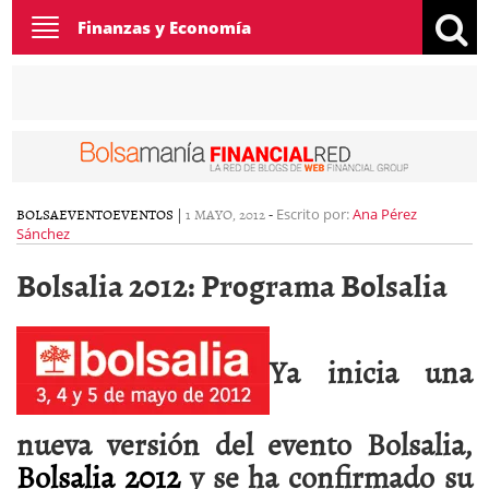
Toggle
Finanzas y Economía
navigation
BOLSA
EVENTO
EVENTOS
|
1 MAYO, 2012
-
Escrito por:
Ana Pérez
Sánchez
Bolsalia 2012: Programa Bolsalia
Ya inicia una
nueva versión del evento Bolsalia,
Bolsalia 2012
y se ha confirmado su