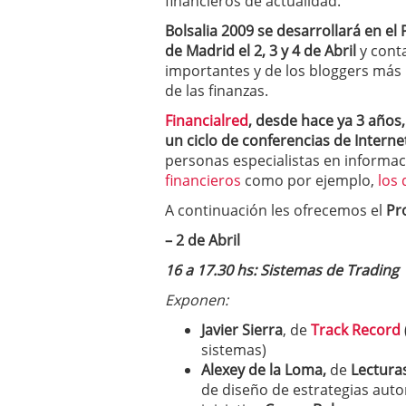
financieros de actualidad.
a los costes
21 de novie
Bolsalia 2009 se desarrollará en e
¿Cuánto cuesta un soft
de Madrid el 2, 3 y 4 de Abril
y conta
importantes y de los bloggers más 
de las finanzas.
Financialred
, desde hace ya 3 años,
un ciclo de conferencias de Interne
personas especialistas en informac
financieros
como por ejemplo,
los
A continuación les ofrecemos el
Pr
– 2 de Abril
16 a 17.30 hs: Sistemas de Trading
Exponen:
Javier Sierra
, de
Track Record
sistemas)
Alexey de la Loma,
de
Lectura
de diseño de estrategias auto