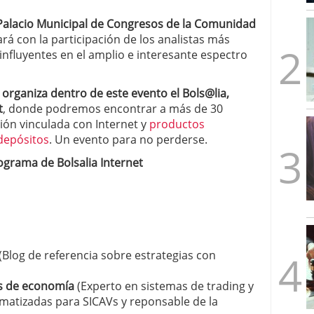
mbre de 2025
l Palacio Municipal de Congresos de la Comunidad
ware punto de venta?
3 de octubre de 2025
rá con la participación de los analistas más
influyentes en el amplio e interesante espectro
 organiza dentro de este evento el Bols@lia,
t
, donde podremos encontrar a más de 30
ión vinculada con Internet y
productos
 depósitos
. Un evento para no perderse.
ograma de Bolsalia Internet
(Blog de referencia sobre estrategias con
s de economía
(Experto en sistemas de trading y
matizadas para SICAVs y reponsable de la