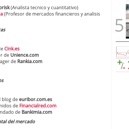
orisk
(Analista tecnico y cuantitativo)
sa
(Profesor de mercados financieros y analisis
ras
de
Cink.es
or de
Unience.com
ager de
Rankia.com
os
l blog de
euribor.com.es
enidos de
Financialred.com
Fundado de
Bankimia.com
ntal del mercado