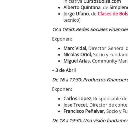
iniciativa
CursosBolsa.com
Alberto Quintana
, de
Simplen
Jorge Ufano
, de
Clases de Bol
tecnico)
18 a 19:30: Redes Sociales Financie
Exponen:
Marc Vidal
, Director General 
Nicolas Oriol,
Socio y Fundad
Miguel Arias,
Community Man
– 3 de Abril
De 16 a 17:30: Productos Financier
Exponen:
Carlos Lopez
, Responsable de
Jose Trecet
, Director de cont
Francisco Peñalver
, Socio y 
De 18 a 19:30: Una visión fundame