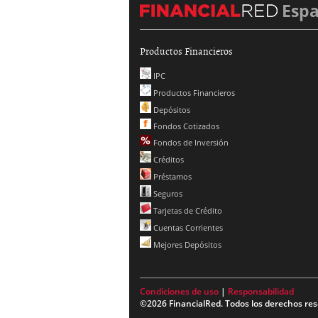
Esp
Productos Financieros
IPC
Productos Financieros
Depósitos
Fondos Cotizados
Fondos de Inversión
Créditos
Préstamos
Seguros
Tarjetas de Crédito
Cuentas Corrientes
Mejores Depósitos
Condiciones de uso
|
Responsabilidad
©2026 FinancialRed. Todos los derechos res