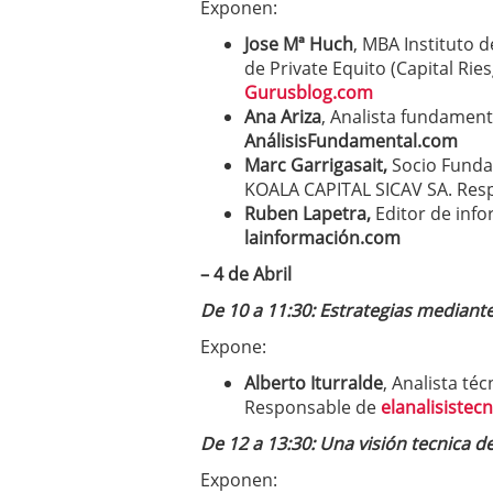
Exponen:
Jose Mª Huch
, MBA Instituto
de Private Equito (Capital Rie
Gurusblog.com
Ana Ariza
, Analista fundamen
AnálisisFundamental.com
Marc Garrigasait,
Socio Fundad
KOALA CAPITAL SICAV SA. Res
Ruben Lapetra,
Editor de info
lainformación.com
– 4 de Abril
De 10 a 11:30: Estrategias mediante
Expone:
Alberto Iturralde
, Analista téc
Responsable de
elanalisistec
De 12 a 13:30: Una visión tecnica 
Exponen: