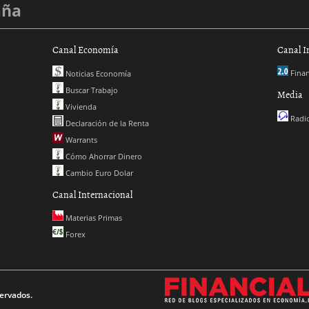
aña
Canal Economía
Canal I
Finan
Noticias Economía
Buscar Trabajo
Media
Vivienda
Radio
Declaración de la Renta
Warrants
Cómo Ahorrar Dinero
Cambio Euro Dolar
Canal Internacional
Materias Primas
Forex
ervados.