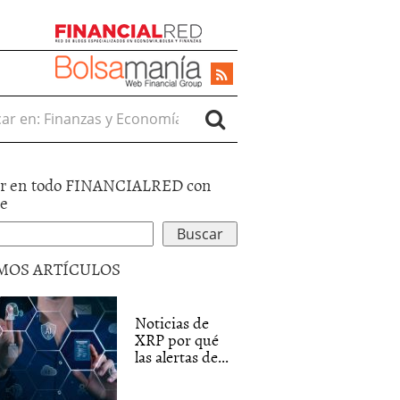
r en:
r en todo FINANCIALRED con
le
MOS ARTÍCULOS
Noticias de
XRP por qué
las alertas de...