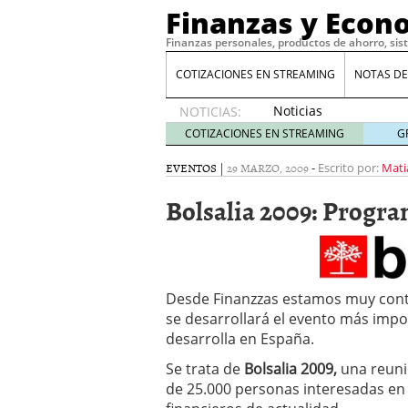
Finanzas y Econ
Finanzas personales, productos de ahorro, sis
COTIZACIONES EN STREAMING
NOTAS DE
Noticias
NOTICIAS:
de XRP
COTIZACIONES EN STREAMING
G
por qué
las
EVENTOS
|
29 MARZO, 2009
-
Escrito por:
Mati
alertas
Bolsalia 2009: Progra
de
whales
suelen
llegar
tarde
16
de abril
Desde Finanzzas estamos muy conte
de 2026
se desarrollará el evento más impo
Comparativa Costes vs A
desarrolla en España.
acelera la rentabilidad?
Meses sin intereses: Có
Se trata de
Bolsalia 2009,
una reuni
compras
24 de noviemb
de 25.000 personas interesadas en
Planificar tu herencia t