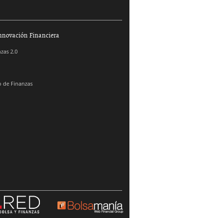
nnovación Financiera
zas 2.0
 de Finanzas