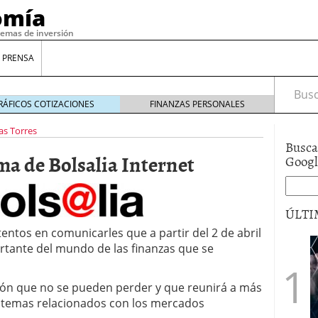
omía
temas de inversión
 PRENSA
Busca
RÁFICOS COTIZACIONES
FINANZAS PERSONALES
as Torres
Busca
ma de Bolsalia Internet
Goog
ÚLTI
ntos en comunicarles que a partir del 2 de abril
rtante del mundo de las finanzas que se
gilidad: ¿Por qué el Préstamo Promotor privado
12 de diciembre de 2025
mo aprovechar esta opción para gestionar tus
ón que no se pueden perder y que reunirá a más
re de 2025
 temas relacionados con los mercados
ambién es una decisión financiera: cómo anticiparte