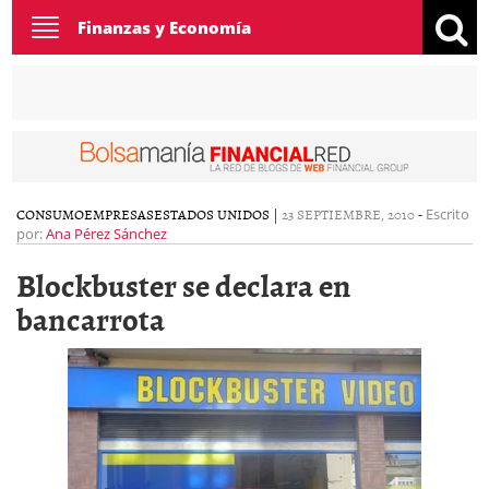
Toggle
Finanzas y Economía
navigation
CONSUMO
EMPRESAS
ESTADOS UNIDOS
|
23 SEPTIEMBRE, 2010
-
Escrito
por:
Ana Pérez Sánchez
Blockbuster se declara en
bancarrota