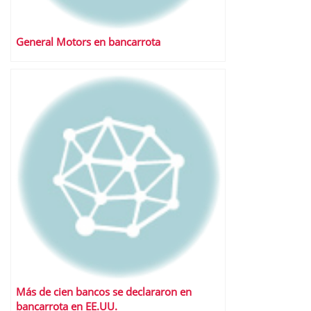
General Motors en bancarrota
Más de cien bancos se declararon en
bancarrota en EE.UU.