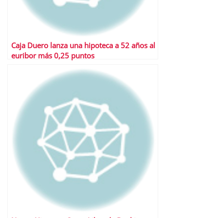
Caja Duero lanza una hipoteca a 52 años al
euribor más 0,25 puntos