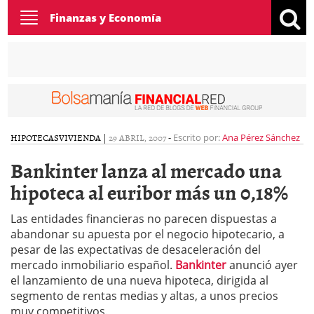
Toggle
Finanzas y Economía
navigation
HIPOTECAS
VIVIENDA
|
29 ABRIL, 2007
-
Escrito por:
Ana Pérez Sánchez
Bankinter lanza al mercado una
hipoteca al euribor más un 0,18%
Las entidades financieras no parecen dispuestas a
abandonar su apuesta por el negocio hipotecario, a
pesar de las expectativas de desaceleración del
mercado inmobiliario español.
Bankinter
anunció ayer
el lanzamiento de una nueva hipoteca, dirigida al
segmento de rentas medias y altas, a unos precios
muy competitivos.