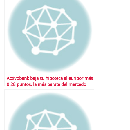
Activobank baja su hipoteca al euribor más
0,28 puntos, la más barata del mercado