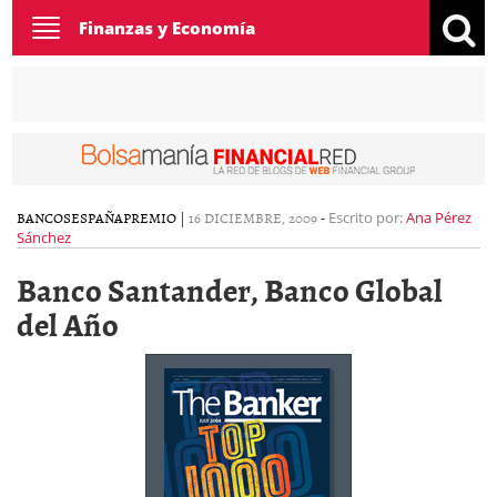
Toggle
Finanzas y Economía
navigation
BANCOS
ESPAÑA
PREMIO
|
16 DICIEMBRE, 2009
-
Escrito por:
Ana Pérez
Sánchez
Banco Santander, Banco Global
del Año