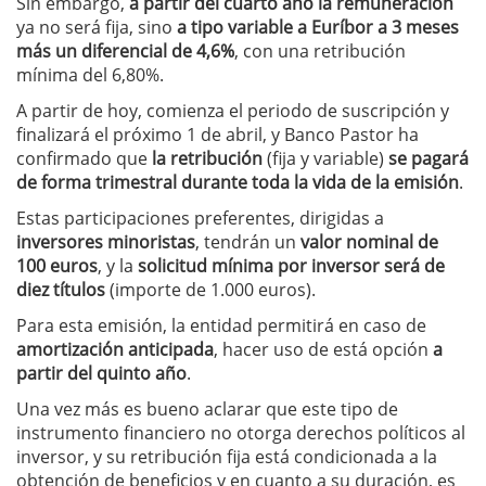
Sin embargo,
a partir del cuarto año la remuneración
ya no será fija, sino
a tipo variable a Euríbor a 3 meses
más un diferencial de 4,6%
, con una retribución
mínima del 6,80%.
A partir de hoy, comienza el periodo de suscripción y
finalizará el próximo 1 de abril, y Banco Pastor ha
confirmado que
la retribución
(fija y variable)
se pagará
de forma trimestral durante toda la vida de la emisión
.
Estas participaciones preferentes, dirigidas a
inversores minoristas
, tendrán un
valor nominal de
100 euros
, y la
solicitud mínima por inversor será de
diez títulos
(importe de 1.000 euros).
Para esta emisión, la entidad permitirá en caso de
amortización anticipada
, hacer uso de está opción
a
partir del quinto año
.
Una vez más es bueno aclarar que este tipo de
instrumento financiero no otorga derechos políticos al
inversor, y su retribución fija está condicionada a la
obtención de beneficios y en cuanto a su duración, es