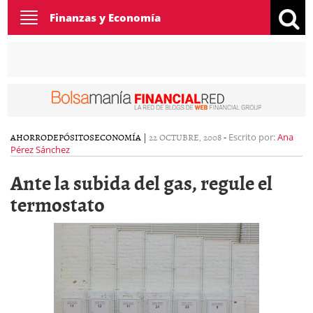
Toggle
Finanzas y Economía
navigation
AHORRO
DEPÓSITOS
ECONOMÍA
|
22 OCTUBRE, 2008
-
Escrito por:
Ana
Pérez Sánchez
Ante la subida del gas, regule el
termostato