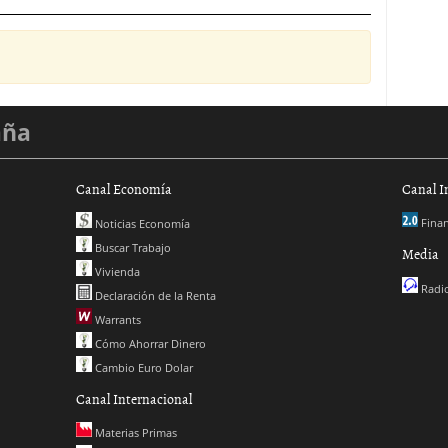
aña
Canal Economía
Canal I
Finan
Noticias Economía
Buscar Trabajo
Media
Vivienda
Radio
Declaración de la Renta
Warrants
Cómo Ahorrar Dinero
Cambio Euro Dolar
Canal Internacional
Materias Primas