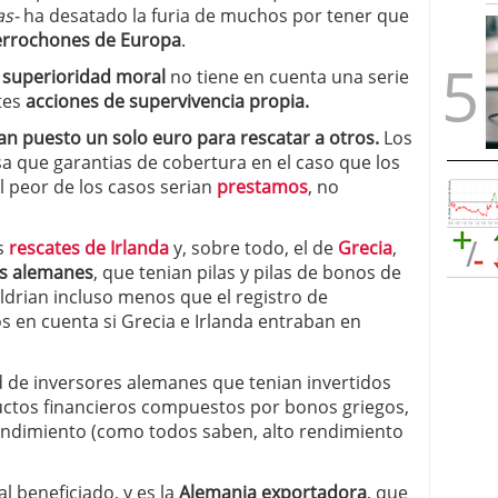
as-
ha desatado la furia de muchos por tener que
rrochones de Europa
.
 superioridad moral
no tiene en cuenta una serie
tes
acciones de supervivencia propia.
n puesto un solo euro para rescatar a otros.
Los
a que garantias de cobertura en el caso que los
el peor de los casos serian
prestamos
, no
s
rescates de Irlanda
y, sobre todo, el de
Grecia
,
s alemanes
, que tenian pilas y pilas de bonos de
ldrian incluso menos que el registro de
en cuenta si Grecia e Irlanda entraban en
d de inversores alemanes que tenian invertidos
uctos financieros compuestos por bonos griegos,
rendimiento (como todos saben, alto rendimiento
al beneficiado, y es la
Alemania exportadora
, que