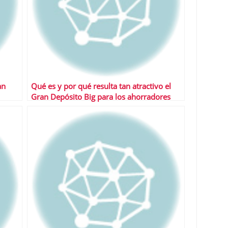
an
Qué es y por qué resulta tan atractivo el
Gran Depósito Big para los ahorradores