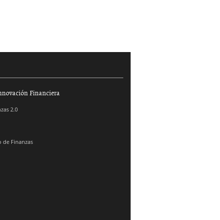
nnovación Financiera
zas 2.0
 de Finanzas