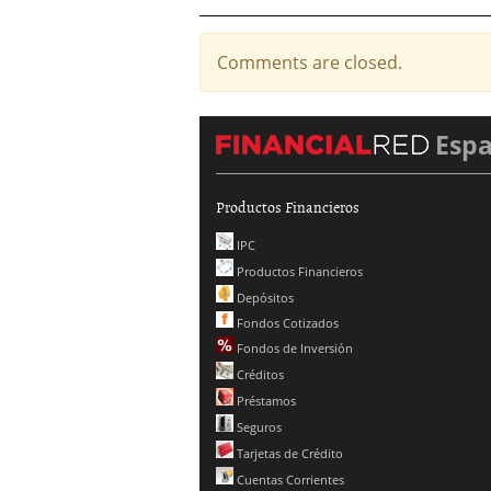
Comments are closed.
Esp
Productos Financieros
IPC
Productos Financieros
Depósitos
Fondos Cotizados
Fondos de Inversión
Créditos
Préstamos
Seguros
Tarjetas de Crédito
Cuentas Corrientes