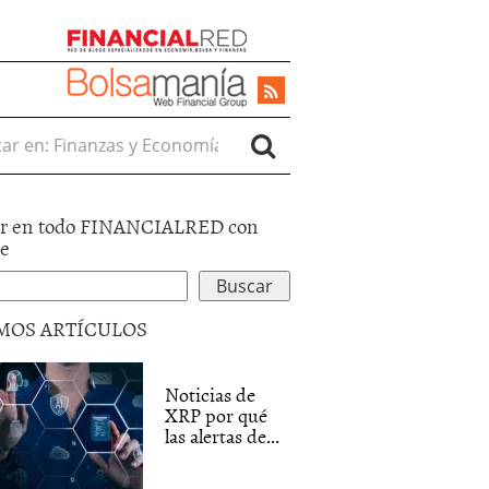
r en:
r en todo FINANCIALRED con
le
MOS ARTÍCULOS
Noticias de
XRP por qué
las alertas de...