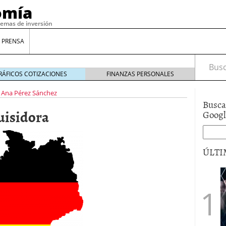
omía
temas de inversión
 PRENSA
Busca
RÁFICOS COTIZACIONES
FINANZAS PERSONALES
Ana Pérez Sánchez
Busca
uisidora
Goog
ÚLTI
gilidad: ¿Por qué el Préstamo Promotor privado
12 de diciembre de 2025
mo aprovechar esta opción para gestionar tus
re de 2025
ambién es una decisión financiera: cómo anticiparte