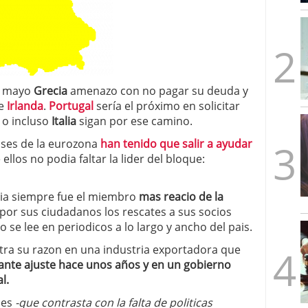
mbre de 2025
ware punto de venta?
3 de octubre de 2025
n mayo
Grecia
amenazo con no pagar su deuda y
de
Irlanda
.
Portugal
sería el próximo en solicitar
a
o incluso
Italia
sigan por ese camino.
aises de la eurozona
han tenido que salir a ayudar
e ellos no podia faltar la lider del bloque:
nia siempre fue el miembro
mas reacio de la
por sus ciudadanos los rescates a sus socios
mo se lee en periodicos a lo largo y ancho del pais.
ntra su razon en una industria exportadora que
ante ajuste hace unos años y en un gobierno
l.
nes
-que contrasta con la falta de politicas