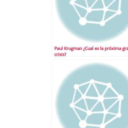
Paul Krugman ¿Cual es la próxima gr
crisis?