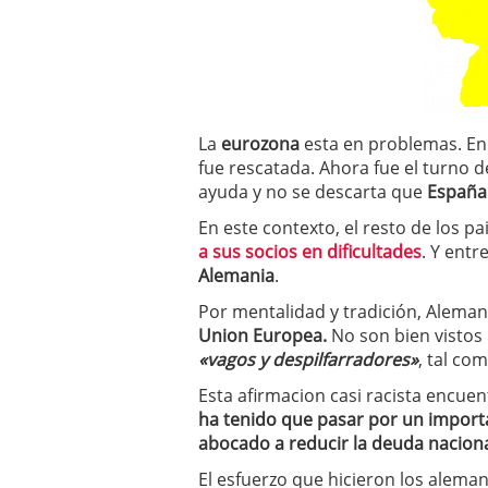
a los costes
21 de novie
¿Cuánto cuesta un soft
La
eurozona
esta en problemas. E
fue rescatada. Ahora fue el turno 
ayuda y no se descarta que
Españ
En este contexto, el resto de los p
a sus socios en dificultades
. Y entr
Alemania
.
Por mentalidad y tradición, Alema
Union Europea.
No son bien vistos 
«vagos y despilfarradores»
, tal co
Esta afirmacion casi racista encue
ha tenido que pasar por un import
abocado a reducir la deuda naciona
El esfuerzo que hicieron los alema