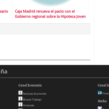
sario
Caja Madrid renueva el pacto con el
Gobierno regional sobre la Hipoteca Joven
aña
Canal Economía
Canal I
Finan
Noticias Economía
Buscar Trabajo
Media
Vivienda