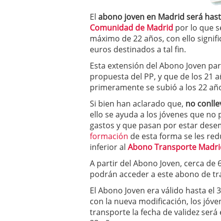
a los costes
21 de novie
El
abono joven en Madrid será hasta
¿Cuánto cuesta un soft
Comunidad de Madrid
por lo que s
máximo de 22 años, con ello signifi
euros destinados a tal fin.
Esta extensión del Abono Joven par
propuesta del PP, y que de los 21 
primeramente se subió a los 22 añ
Si bien han aclarado que,
no conlle
ello se ayuda a los jóvenes que no 
gastos y que pasan por estar desem
formación
de esta forma se les re
inferior al
Abono Transporte Madri
A partir del Abono Joven, cerca de
podrán acceder a este abono de tr
El Abono Joven era válido hasta el 
con la nueva modificación, los jóv
transporte la fecha de validez será 