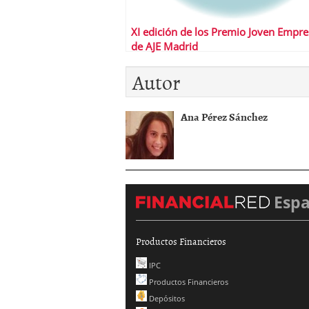
XI edición de los Premio Joven Empre
de AJE Madrid
Autor
Ana Pérez Sánchez
Esp
Productos Financieros
IPC
Productos Financieros
Depósitos