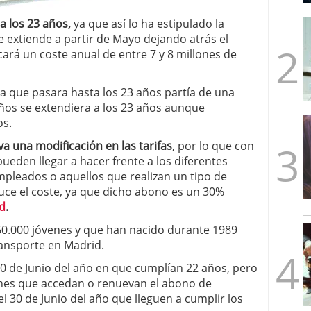
mbre de 2025
 los 23 años,
ya que así lo ha estipulado la
ware punto de venta?
3 de octubre de 2025
e extiende a partir de Mayo dejando atrás el
cará un coste anual de entre 7 y 8 millones de
a que pasara hasta los 23 años partía de una
años se extendiera a los 23 años aunque
os.
va una modificación en las tarifas
, por lo que con
pueden llegar a hacer frente a los diferentes
pleados o aquellos que realizan un tipo de
duce el coste, ya que dicho abono es un 30%
d
.
 60.000 jóvenes y que han nacido durante 1989
ansporte en Madrid.
30 de Junio del año en que cumplían 22 años, pero
enes que accedan o renuevan el abono de
el 30 de Junio del año que lleguen a cumplir los