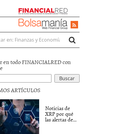
r en:
r en todo FINANCIALRED con
le
MOS ARTÍCULOS
Noticias de
XRP por qué
las alertas de...