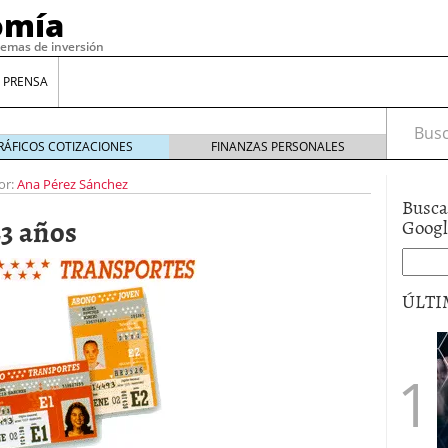
omía
temas de inversión
 PRENSA
Busca
RÁFICOS COTIZACIONES
FINANZAS PERSONALES
or:
Ana Pérez Sánchez
Busca
3 años
Goog
ÚLTI
gilidad: ¿Por qué el Préstamo Promotor privado
12 de diciembre de 2025
mo aprovechar esta opción para gestionar tus
re de 2025
ambién es una decisión financiera: cómo anticiparte