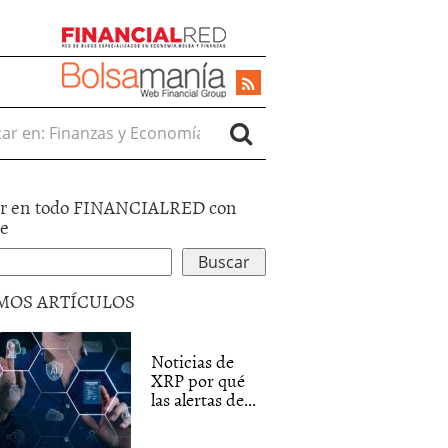
r en:
r en todo FINANCIALRED con
le
MOS ARTÍCULOS
Noticias de
XRP por qué
las alertas de...