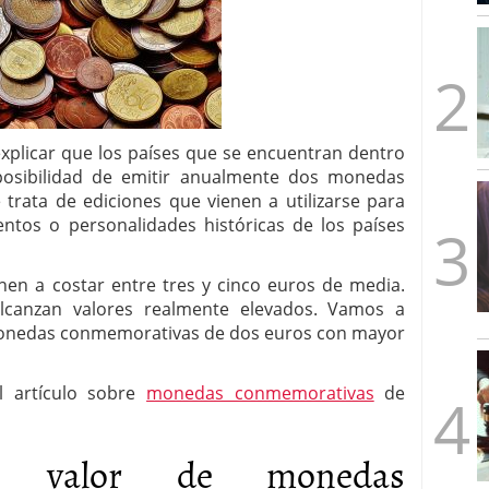
mbre de 2025
ware punto de venta?
3 de octubre de 2025
xplicar que los países que se encuentran dentro
posibilidad de emitir anualmente dos monedas
trata de ediciones que vienen a utilizarse para
tos o personalidades históricas de los países
en a costar entre tres y cinco euros de media.
alcanzan valores realmente elevados. Vamos a
o monedas conmemorativas de dos euros con mayor
l artículo sobre
monedas conmemorativas
de
 valor de monedas