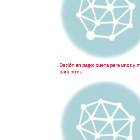
Dación en pago: buena para unos y 
para otros