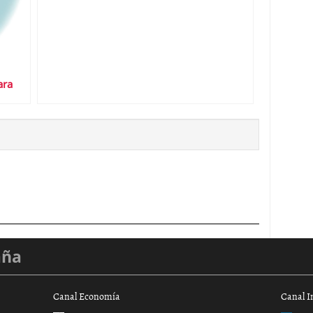
ara
aña
Canal Economía
Canal I