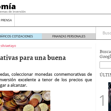
omía
temas de inversión
 PRENSA
Busca
RÁFICOS COTIZACIONES
FINANZAS PERSONALES
silviaetayo
Busca
tivas para una buena
Goog
ÚLTI
nedas, coleccionar monedas conmemorativas de
nversión excelente a tenor de los precios que
ar a alcanzar.
gilidad: ¿Por qué el Préstamo Promotor privado
12 de diciembre de 2025
mo aprovechar esta opción para gestionar tus
re de 2025
ambién es una decisión financiera: cómo anticiparte