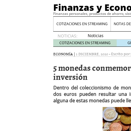
Finanzas y Econ
Finanzas personales, productos de ahorro, sis
COTIZACIONES EN STREAMING
NOTAS DE
Noticias
NOTICIAS:
de XRP
COTIZACIONES EN STREAMING
G
por qué
las
ECONOMÍA
|
1 DICIEMBRE, 2020
-
Escrito por:
alertas
5 monedas conmemora
de
whales
inversión
suelen
llegar
Dentro del coleccionismo de mo
tarde
16
dos euros pueden resultar una i
de abril
de 2026
alguna de estas monedas puede lleg
Comparativa Costes vs A
acelera la rentabilidad?
Meses sin intereses: Có
compras
24 de noviemb
Planificar tu herencia t