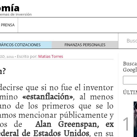
omía
temas de inversión
 PRENSA
Busca
RÁFICOS COTIZACIONES
FINANZAS PERSONALES
LIO, 2012
-
Escrito por:
Matias Torres
Busca
n?
Goog
ecirse que si no fue el inventor
ÚLTI
érmino
«estanflación»
, al menos
uno de los primeros que se lo
gilidad: ¿Por qué el Préstamo Promotor privado
amos mencionar públicamente y
12 de diciembre de 2025
amos de
Alan Greenspan, ex
mo aprovechar esta opción para gestionar tus
re de 2025
Federal de Estados Unidos
, en su
ambién es una decisión financiera: cómo anticiparte