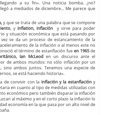
llegando a su fin». Una noticia bomba, ¿no?
llegó a mediados de diciembre… Me parece que
n,
y que se trata de una palabra que se compone
iento
, y
inflation, inflación
y sirve para poder
rio y situación económica que está pasando por
 la vez se da un proceso de estancamiento de la
celeramiento de la inflación o al menos este no
onoció el término de estanflación fue
en 1965
de
británico, Ian McLeod
en un discurso ante el
or de ambos mundos: no sólo inflación por un
o, sino ambos juntos. Tenemos una especie de
ernos, se está haciendo historia».
va de convivir con la
inflación y la estanflación
y
taria en cuanto al tipo de medidas utilizadas con
ento económico pero también disparar la inflación
uzcan al máximo y en el corto plazo la inflación lo
idad economía en la que pasa por un alto nivel de
paña.