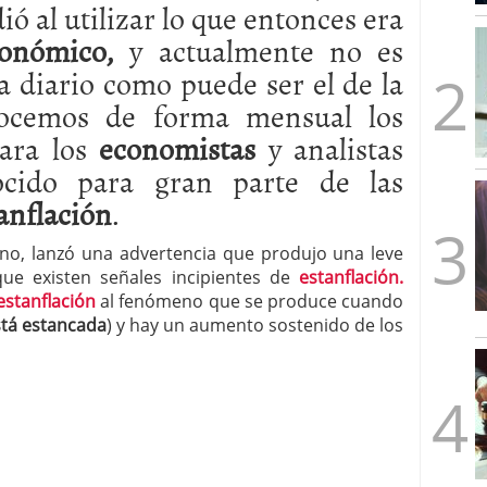
 al utilizar lo que entonces era
mbre de 2025
ware punto de venta?
3 de octubre de 2025
onómico,
y actualmente no es
a diario como puede ser el de la
ocemos de forma mensual los
ara los
economistas
y analistas
ocido para gran parte de las
anflación
.
ino, lanzó una advertencia que produjo una leve
que existen señales incipientes de
estanflación.
stanflación
al fenómeno que se produce cuando
stá estancada
) y hay un aumento sostenido de los