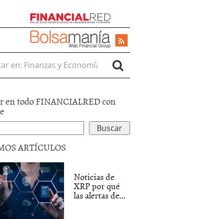
r en:
r en todo FINANCIALRED con
le
MOS ARTÍCULOS
Noticias de
XRP por qué
las alertas de...