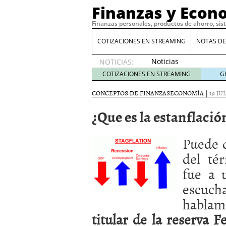
Finanzas y Econ
Finanzas personales, productos de ahorro, sis
COTIZACIONES EN STREAMING
NOTAS DE
Noticias
NOTICIAS:
de XRP
COTIZACIONES EN STREAMING
G
por qué
las
CONCEPTOS DE FINANZAS
ECONOMÍA
|
19 JU
alertas
¿Que es la estanflació
de
whales
suelen
Puede d
llegar
tarde
16
del t
de abril
fue a 
de 2026
Comparativa Costes vs A
escuch
acelera la rentabilidad?
habl
Meses sin intereses: Có
compras
24 de noviemb
titular de la reserva 
Planificar tu herencia t