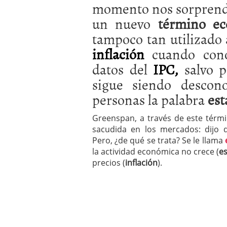
momento nos sorprendió
a los costes
21 de novie
¿Cuánto cuesta un soft
un nuevo
término ec
tampoco tan utilizado 
inflación
cuando con
datos del
IPC,
salvo p
sigue siendo descon
personas la palabra
est
Greenspan, a través de este térm
sacudida en los mercados: dijo 
Pero, ¿de qué se trata? Se le llama
e
la actividad económica no crece (
e
precios (
inflación
).