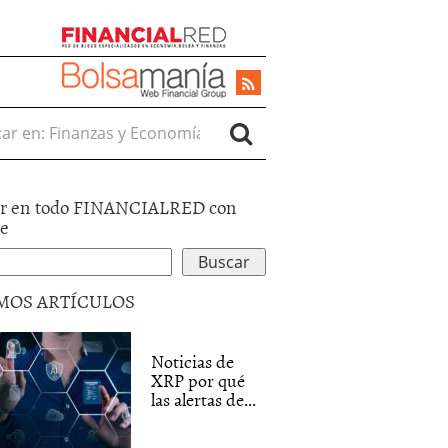
r en:
r en todo FINANCIALRED con
le
MOS ARTÍCULOS
Noticias de
XRP por qué
las alertas de...