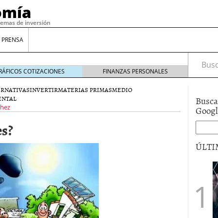
omía
temas de inversión
 PRENSA
Busca
RÁFICOS COTIZACIONES
FINANZAS PERSONALES
ERNATIVAS
INVERTIR
MATERIAS PRIMAS
MEDIO
ENTAL
Busca
chez
Goog
es?
ÚLTI
gilidad: ¿Por qué el Préstamo Promotor privado
12 de diciembre de 2025
mo aprovechar esta opción para gestionar tus
re de 2025
ambién es una decisión financiera: cómo anticiparte