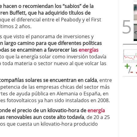
 hacen o recomiendan los “sabios” de la
en Buffett, que ha adquirido títulos de
nque el diferencial entre el Peabody y el First
ltimos 2 años.
es que visto el panorama de inversiones y
 largo camino para que diferentes políticas
das se encaminen a favorecer las
energías
nto que la energía solar como inversión todavía
toda materia o sector nuevo al que volcar las
 compañías solares se encuentran en caída
, entre
mpetencia de las empresas chicas del sector más
rtes de ayuda pública en Alemania o España, en
les fotovoltaicos ya han sido instalados en 2008.
nde el precio de un kilovatio-hora de
energía
as renovables aun coste alto todavía
, de 20 a 25
mos que cuesta un kilovatio-hora producido