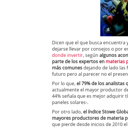
a los costes
21 de novie
¿Cuánto cuesta un soft
Dicen que el que busca encuentra y
dejarse llevar por consejos o por 
donde invertir
, según
algunos acon
parte de los expertos en
materias 
más comunes
dejando de lado las 
futuro pero al parecer no el presen
Por lo que,
el 79% de los analistas
actualmente el mayor productor de
44% señala que es mejor adquirir tí
paneles solares-.
Por otro lado,
el índice Stowe Glob
mayores productores de materia pr
que pierde desde inicios de 2010 e