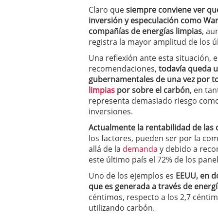
Claro que
siempre conviene ver que
inversión y especulación como Warr
compañías de energías limpias
, au
registra la mayor amplitud de los ú
Una reflexión ante esta situación, 
recomendaciones,
todavía queda un
gubernamentales de una vez por to
limpias
por sobre el carbón
, en ta
representa demasiado riesgo como 
inversiones.
Actualmente la rentabilidad de las
los factores, pueden ser por la co
allá de la
demanda
y debido a reco
este último país el 72% de los pane
Uno de los ejemplos es
EEUU, en do
que es generada a través de energí
céntimos, respecto a los 2,7 cénti
utilizando carbón.