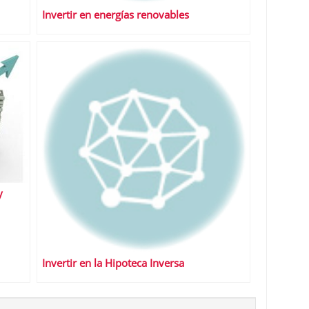
Invertir en energías renovables
y
Invertir en la Hipoteca Inversa