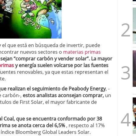
mbre de 2025
ware punto de venta?
3 de octubre de 2025
 el que está en búsqueda de invertir, puede
encontrar nuevos sectores o
materias primas
sejan “comprar carbón y vender solar”. La mayor
primas
y energía suelen volcarse por las fuentes
fuentes renovables, ya que estas representan el
te.
 que realizan el seguimiento de Peabody Energy
, -
 carbón-,
estos analistas aconsejan comprar,
un
tulos de First Solar, el mayor fabricante de
al Coal, que se encuentra conformado por 38
ima se anota cerca del 6,5%
, respecto al 17%
l índice Bloomberg Global Leaders Solar.