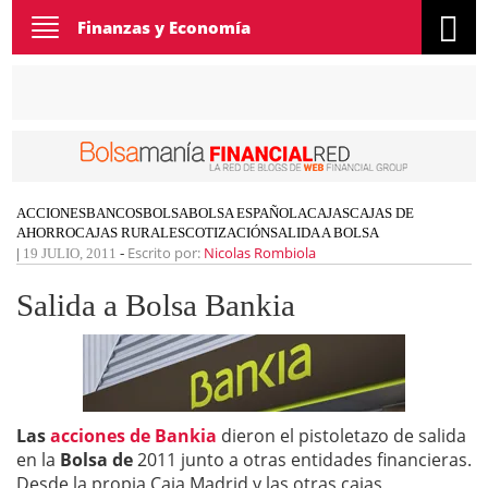
Toggle
Finanzas y Economía
navigation
ACCIONES
BANCOS
BOLSA
BOLSA ESPAÑOLA
CAJAS
CAJAS DE
AHORRO
CAJAS RURALES
COTIZACIÓN
SALIDA A BOLSA
Escrito por:
Nicolas Rombiola
|
19 JULIO, 2011
-
Salida a Bolsa Bankia
Las
acciones de Bankia
dieron el pistoletazo de salida
en la
Bolsa de
2011 junto a otras entidades financieras.
Desde la propia Caja Madrid y las otras cajas