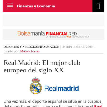
Toggle
Finanzas y Economía
navigation
DEPORTES Y NEGOCIOS
INFORMACION
|
10 SEPTIEMBRE, 2009
-
Escrito por:
Matias Torres
Real Madrid: El mejor club
europeo del siglo XX
Una vez más, el deporte español se sitúa en la cúspide
del deporte mundial. ahora se ha conocido que el
Real