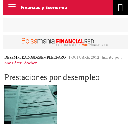
Toggle
Finanzas y Economía
navigation
Escrito por:
DESEMPLEADOS
DESEMPLEO
PARO
|
1 OCTUBRE, 2012
-
Ana Pérez Sánchez
Prestaciones por desempleo