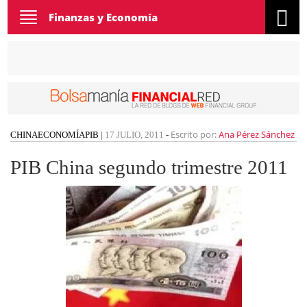
Toggle
Finanzas y Economía
navigation
Escrito por:
Ana Pérez Sánchez
CHINA
ECONOMÍA
PIB
|
17 JULIO, 2011
-
PIB China segundo trimestre 2011