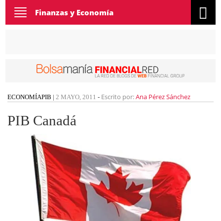
Toggle
Finanzas y Economía
navigation
Escrito por:
Ana Pérez Sánchez
ECONOMÍA
PIB
|
2 MAYO, 2011
-
PIB Canadá