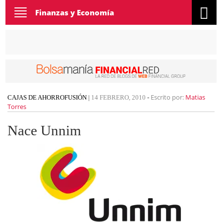
Toggle
Finanzas y Economía
navigation
Escrito por:
Matias
CAJAS DE AHORRO
FUSIÓN
|
14 FEBRERO, 2010
-
Torres
Nace Unnim