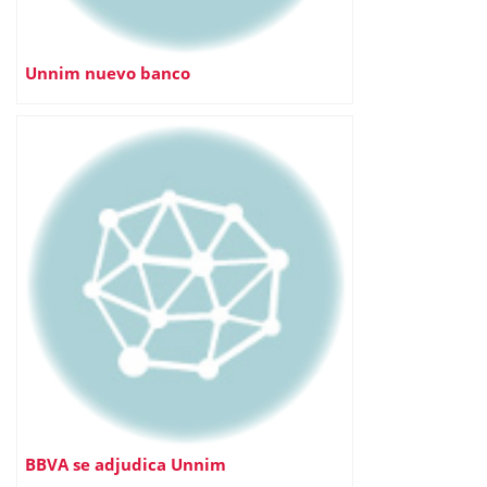
Unnim nuevo banco
BBVA se adjudica Unnim