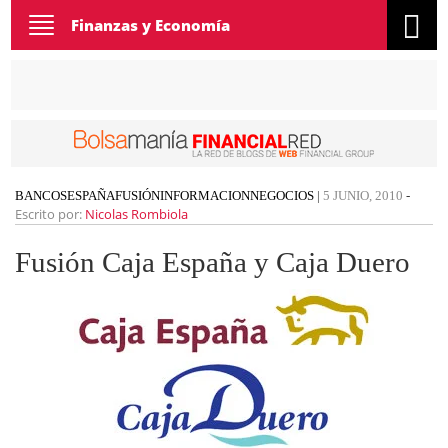
Toggle
Finanzas y Economía
navigation
BANCOS
ESPAÑA
FUSIÓN
INFORMACION
NEGOCIOS
|
5 JUNIO, 2010
-
Escrito por:
Nicolas Rombiola
Fusión Caja España y Caja Duero