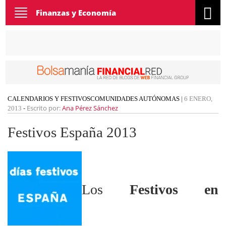
Toggle
Finanzas y Economía
navigation
CALENDARIOS Y FESTIVOS
COMUNIDADES AUTÓNOMAS
|
6 ENERO,
Escrito por:
Ana Pérez Sánchez
2013
-
Festivos España 2013
Los
Festivos en