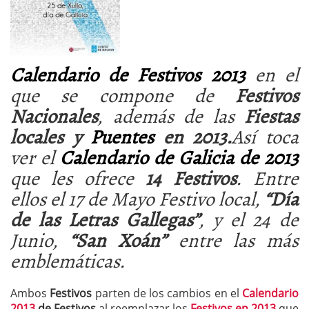
Calendario de Festivos 2013
en el
que se compone de
Festivos
Nacionales
, además de las
Fiestas
locales y
Puentes
en 2013.
Así toca
ver el
Calendario de Galicia de 2013
que les ofrece
14 Festivos
. Entre
ellos el 17 de Mayo Festivo local,
“Día
de las Letras Gallegas”
, y el 24 de
Junio,
“San Xoán”
entre las más
emblemáticas.
Ambos
Festivos
parten de los cambios en el
Calendario
2013
de Festivos
al reemplazar los
Festivos en 2013
que