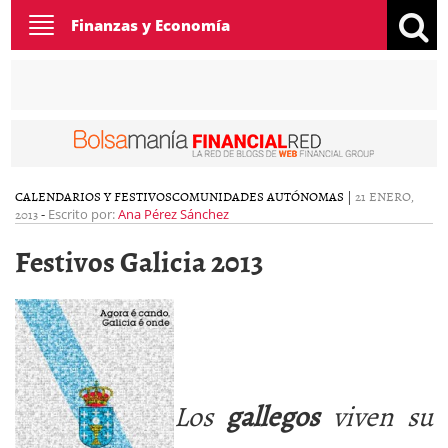
Toggle
Finanzas y Economía
navigation
CALENDARIOS Y FESTIVOS
COMUNIDADES AUTÓNOMAS
|
21 ENERO,
2013
-
Escrito por:
Ana Pérez Sánchez
Festivos Galicia 2013
Los
gallegos
viven su