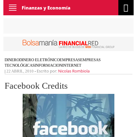
Toggle
Finanzas y Economía
navigation
DINERO
DINERO ELETRÓNICO
EMPRESAS
EMPRESAS
TECNOLÓGICAS
INFORMACION
INTERNET
Escrito por:
Nicolas Rombiola
|
22 ABRIL, 2010
-
Facebook Credits