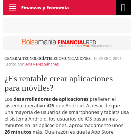
Toggle
Finanzas y Economía
navigation
GENERAL
TECNOLOGÍA
TELECOMUNICACIONES
|
10 ENERO, 2014
-
Escrito por:
Ana Pérez Sánchez
¿Es rentable crear aplicaciones
para móviles?
Los
desarrolladores de aplicaciones
prefieren el
sistema operativo
iOS
que Android. A pesar de que
una mayoría de usuarios de smartphones y tablets usa
el sistema Android, los usuarios de iOS pasan más
minutos en las aplicaciones, aproximadamente unos
26 minutos
más. Otra razón es que la App Store