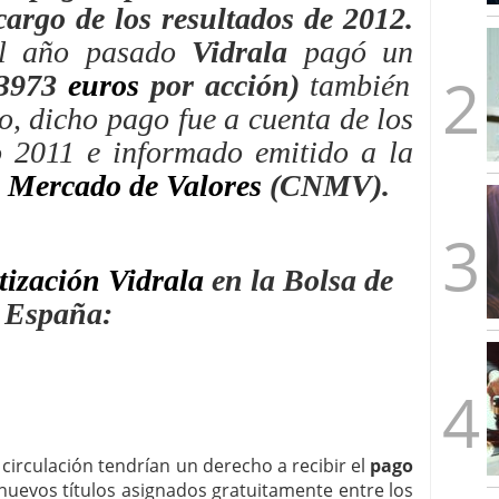
cargo de los resultados de 2012.
mbre de 2025
ware punto de venta?
3 de octubre de 2025
l año pasado
Vidrala
pagó un
,3973
euros
por acción)
también
o, dicho pago fue a cuenta de los
io 2011 e informado emitido a la
 Mercado de Valores
(CNMV).
tización Vidrala
en la Bolsa de
España:
 circulación tendrían un derecho a recibir el
pago
 nuevos títulos asignados gratuitamente entre los