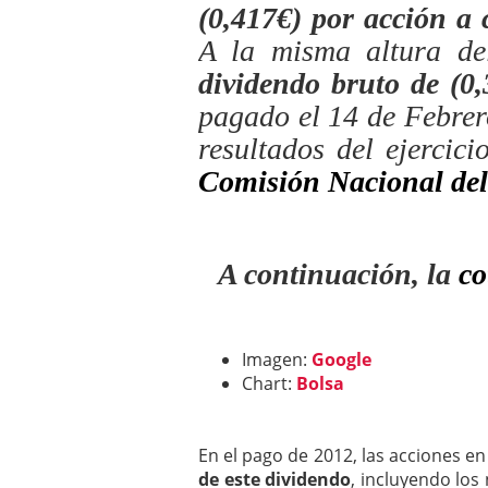
(0,417€) por acción a 
a los costes
21 de novie
¿Cuánto cuesta un soft
A la misma altura de
dividendo bruto de (0
pagado el 14 de Febrer
resultados del ejercic
Comisión Nacional del
A continuación, la
co
Imagen:
Google
Chart:
Bolsa
En el pago de 2012, las acciones en
de este dividendo
, incluyendo los