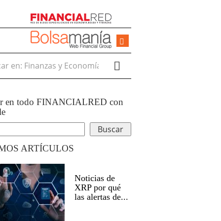
r en:
ar en todo FINANCIALRED con
le
IMOS ARTÍCULOS
Noticias de
XRP por qué
las alertas de...