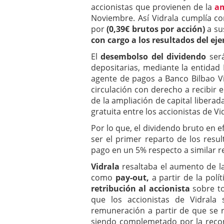
accionistas que provienen de la
am
Noviembre. Así Vidrala cumplía c
por
(0,39€ brutos por acción)
a su
con cargo a los resultados del eje
El
desembolso del dividendo
será
depositarias, mediante la entid
agente de pagos a Banco Bilbao Viz
circulación con derecho a recibir 
de la ampliación de capital liber
gratuita entre los accionistas de Vi
Por lo que, el dividendo bruto en e
ser el primer reparto de los resu
pago en un 5% respecto a similar re
Vidrala
resaltaba el aumento de l
como
pay-out,
a partir de la polí
retribución al accionista
sobre to
que los accionistas de Vidrala
remuneración a partir de que se 
siendo complemetado por la recom