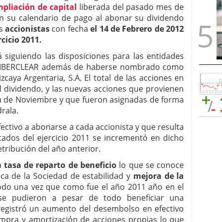
pliación de capital
liberada del pasado mes de
on su calendario de pago al abonar su dividendo
s
accionistas
con fecha
el 14 de Febrero de 2012
rcicio 2011.
 siguiendo las disposiciones para las entidades
ad IBERCLEAR además de haberse nombrado como
caya Argentaria, S.A. El total de las acciones en
el dividendo, y las nuevas acciones que provienen
ada de Noviembre y que fueron asignadas de forma
drala.
fectivo a abonarse a cada accionista y que resulta
ltados del ejercicio 2011 se incrementó en dicho
tribución del año anterior.
a
tasa de reparto de beneficio
lo que se conoce
tica de la Sociedad de estabilidad y
mejora de la
do una vez que como fue el año 2011 año en el
 se pudieron a pesar de todo beneficiar una
registró un aumento del desembolso en efectivo
pra y amortización de acciones propias lo que