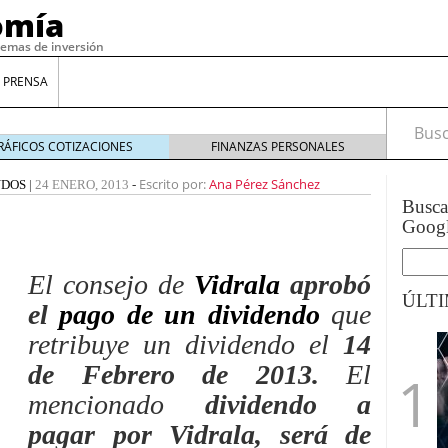
omía
temas de inversión
 PRENSA
Busca
RÁFICOS COTIZACIONES
FINANZAS PERSONALES
Escrito por:
Ana Pérez Sánchez
NDOS
|
24 ENERO, 2013
-
Busc
Goog
El consejo de
Vidrala
aprobó
ÚLT
el
pago de un dividendo
que
retribuye un dividendo el
14
gilidad: ¿Por qué el Préstamo Promotor privado
de Febrero
de 2013.
El
12 de diciembre de 2025
mencionado
dividendo a
mo aprovechar esta opción para gestionar tus
re de 2025
pagar por Vidrala, será de
ambién es una decisión financiera: cómo anticiparte