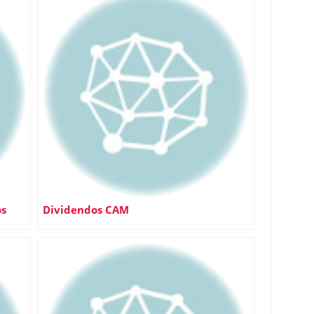
os
Dividendos CAM