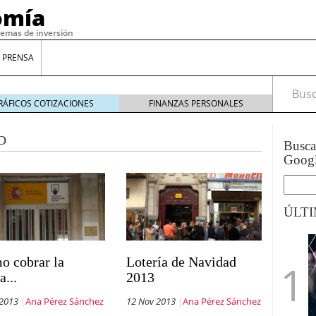
omía
temas de inversión
 PRENSA
Busca
RÁFICOS COTIZACIONES
FINANZAS PERSONALES
D
Busc
Goog
ÚLT
gilidad: ¿Por qué el Préstamo Promotor privado
o cobrar la
Lotería de Navidad
12 de diciembre de 2025
a...
2013
mo aprovechar esta opción para gestionar tus
re de 2025
 2013
Ana Pérez Sánchez
12 Nov 2013
Ana Pérez Sánchez
ambién es una decisión financiera: cómo anticiparte