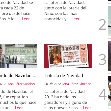
rteo de Navidad se
La lotería de Navidad,
mbre de 2025
ra cada 22 de
junto con la lotería del
ware punto de venta?
3 de octubre de 2025
mbre desde hace
Niño, son las más
ños. Y los …
Leer
conocidas y …
Leer
rdo de Navidad,...
Lotería de Navidad
2012
Ana Pérez Sánchez
20 Dic 2012
Ana Pérez Sánchez
rdo de Navidad, el
La Lotería de Navidad
8, fue repartido
2012 ha dado los
muchos lo que hace
ganadores y alguno de
ea un …
Leer
ellos nuevos ricos …
Leer