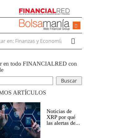
r en:
ar en todo FINANCIALRED con
le
IMOS ARTÍCULOS
Noticias de
XRP por qué
las alertas de...