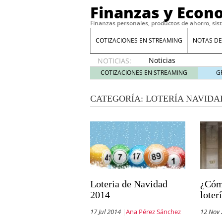
Finanzas y Econ
Finanzas personales, productos de ahorro, sis
COTIZACIONES EN STREAMING
NOTAS DE
Noticias
NOTICIAS:
de XRP
COTIZACIONES EN STREAMING
G
por qué
las
CATEGORÍA:
LOTERÍA NAVIDA
alertas
de
whales
suelen
llegar
tarde
16
de abril
de 2026
Comparativa Costes vs A
Loteria de Navidad
¿Cóm
acelera la rentabilidad?
2014
loterí
Meses sin intereses: Có
compras
24 de noviemb
17 Jul 2014
Ana Pérez Sánchez
12 Nov
Planificar tu herencia t