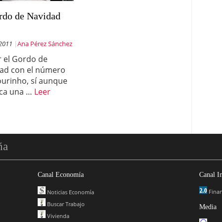
rdo de Navidad
.
 2011
Ana Pérez Sánchez
 el Gordo de
ad con el número
urinho, sí aunque
ca una …
Leer
ña
Canal Economía
Canal I
Finan
Noticias Economía
Buscar Trabajo
Media
Vivienda