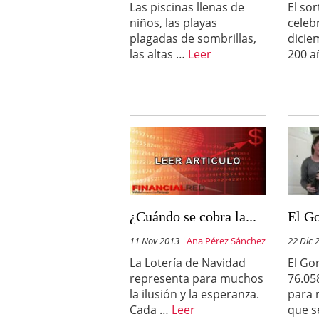
Las piscinas llenas de
El so
a los costes
21 de novie
niños, las playas
celeb
¿Cuánto cuesta un soft
plagadas de sombrillas,
dicie
las altas …
Leer
200 a
¿Cuándo se cobra la...
El Go
11 Nov 2013
Ana Pérez Sánchez
22 Dic 
La Lotería de Navidad
El Go
representa para muchos
76.05
la ilusión y la esperanza.
para 
Cada …
Leer
que s