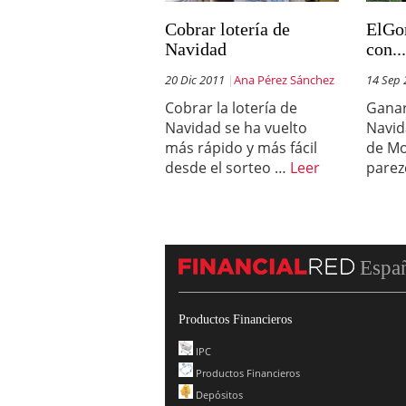
Cobrar lotería de
ElGo
Navidad
con..
20 Dic 2011
Ana Pérez Sánchez
14 Sep
Cobrar la lotería de
Ganar
Navidad se ha vuelto
Navid
más rápido y más fácil
de Mo
desde el sorteo …
Leer
parez
Espa
Productos Financieros
IPC
Productos Financieros
Depósitos