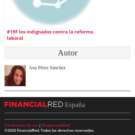
#19F los indignados contra la reforma
laboral
Autor
Ana Pérez Sánchez
España
Condiciones de uso
|
Responsabilidad
©2026 FinancialRed. Todos los derechos reservados.