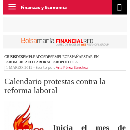
Toggle
Finanzas y Economía
navigation
CRISIS
DESEMPLEADOS
DESEMPLEO
ESPAÑA
ESTAR EN
PARO
MERCADO LABORAL
PARO
POLITICA
Escrito por:
Ana Pérez Sánchez
|
1 MARZO, 2012
-
Calendario protestas contra la
reforma laboral
Inicia el mes de