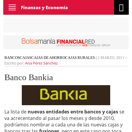
Toggle
Finanzas y Economía
navigation
BANCOS
CAJAS
CAJAS DE AHORRO
CAJAS RURALES
|
2 MARZO, 2011
-
Escrito por:
Ana Pérez Sánchez
Banco Bankia
La lista de
nuevas entidades entre bancos y cajas
se
va acrecentando al pasar los meses y desde 2010,
podríamos nombrar a cada una de las nuevas cajas y
bancos tras las
fusiones
, pero en este caso nos toca