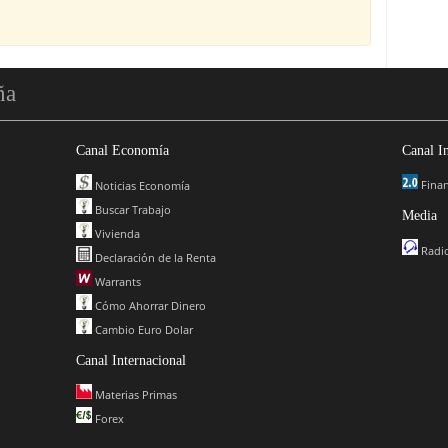
ña
Canal Economía
Canal I
Finan
Noticias Economía
Buscar Trabajo
Media
Vivienda
Radio
Declaración de la Renta
Warrants
Cómo Ahorrar Dinero
Cambio Euro Dolar
Canal Internacional
Materias Primas
Forex