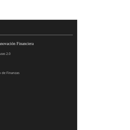
nnovación Financiera
zas 2.0
 de Finanzas