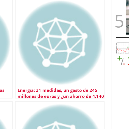
as
Energía: 31 medidas, un gasto de 245
millones de euros y ¿un ahorro de 4.140
millones?