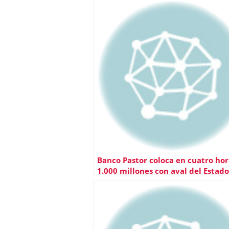
Banco Pastor coloca en cuatro hor
1.000 millones con aval del Estado