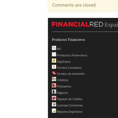
Comments are closed.
Espa
Productos Financieros
IPC
Productos Financieros
Depósitos
Fondos Cotizados
Fondos de Inversión
Créditos
Préstamos
Seguros
Tarjetas de Crédito
Cuentas Corrientes
Mejores Depósitos