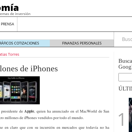
omía
temas de inversión
 PRENSA
Busca
RÁFICOS COTIZACIONES
FINANZAS PERSONALES
tias Torres
Busc
llones de iPhones
Goog
ÚLT
gilidad: ¿Por qué el Préstamo Promotor privado
Apple
, presidente de
, quien ha anunciado en el MacWorld de San
12 de diciembre de 2025
tro millones de iPhones vendidos por todo el mundo.
mo aprovechar esta opción para gestionar tus
re de 2025
ene en claro que con su incursión en mercados que todavía no ha
ambién es una decisión financiera: cómo anticiparte