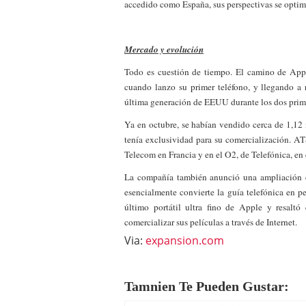
accedido como España, sus perspectivas se optim
a los costes
21 de novie
¿Cuánto cuesta un soft
Mercado y evolución
Todo es cuestión de tiempo. El camino de Appl
cuando lanzo su primer teléfono, y llegando a 
última generación de EEUU durante los dos prim
Ya en octubre, se habían vendido cerca de 1,12 
tenía exclusividad para su comercialización. 
Telecom en Francia y en el O2, de Telefónica, en
La compañía también anunció una ampliación d
esencialmente convierte la guía telefónica en p
último portátil ultra fino de Apple y resalt
comercializar sus películas a través de Internet.
Via:
expansion.com
Tamnien Te Pueden Gustar: