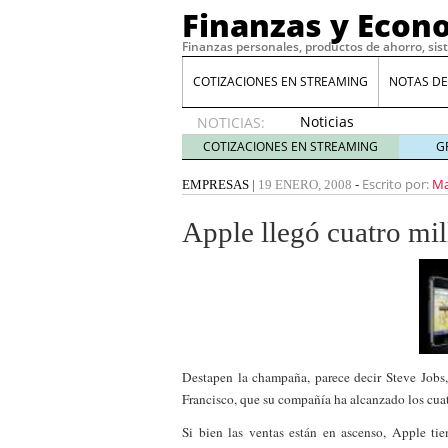
Finanzas y Econ
Finanzas personales, productos de ahorro, sis
COTIZACIONES EN STREAMING
NOTAS DE
Noticias
NOTICIAS:
de XRP
COTIZACIONES EN STREAMING
G
por qué
las
Escrito por:
Ma
EMPRESAS
|
19 ENERO, 2008
-
alertas
de
Apple llegó cuatro mi
whales
suelen
llegar
tarde
16
de abril
de 2026
Comparativa Costes vs A
Destapen la champaña, parece decir Steve Jobs
acelera la rentabilidad?
Francisco, que su compañía ha alcanzado los cua
Meses sin intereses: Có
compras
24 de noviemb
Si bien las ventas están en ascenso, Apple ti
Planificar tu herencia t