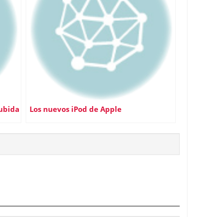
subida
Los nuevos iPod de Apple