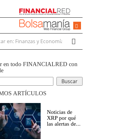
r en:
ar en todo FINANCIALRED con
le
IMOS ARTÍCULOS
Noticias de
XRP por qué
las alertas de...