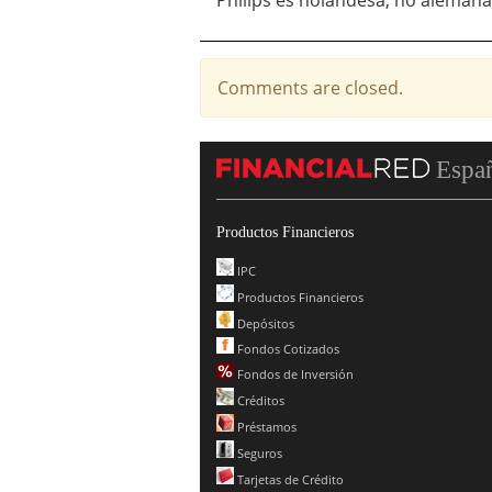
Philips es holandesa, no alemana
Comments are closed.
Espa
Productos Financieros
IPC
Productos Financieros
Depósitos
Fondos Cotizados
Fondos de Inversión
Créditos
Préstamos
Seguros
Tarjetas de Crédito