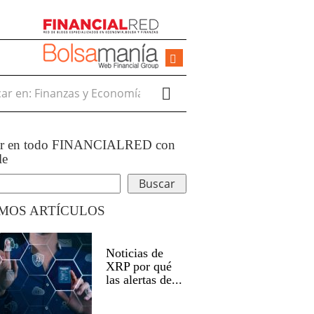
r en:
ar en todo FINANCIALRED con
le
IMOS ARTÍCULOS
Noticias de
XRP por qué
las alertas de...