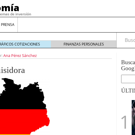
omía
temas de inversión
 PRENSA
Busca
RÁFICOS COTIZACIONES
FINANZAS PERSONALES
r:
Ana Pérez Sánchez
Busc
isidora
Goog
ÚLT
gilidad: ¿Por qué el Préstamo Promotor privado
12 de diciembre de 2025
mo aprovechar esta opción para gestionar tus
re de 2025
ambién es una decisión financiera: cómo anticiparte