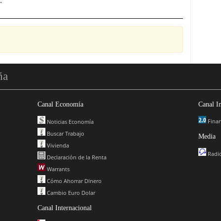
.
ña
Canal Economía
Canal I
Finan
Noticias Economía
Buscar Trabajo
Media
Vivienda
Radio
Declaración de la Renta
Warrants
Cómo Ahorrar Dinero
Cambio Euro Dolar
Canal Internacional