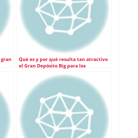
 gran
Qué es y por qué resulta tan atractivo
el Gran Depósito Big para los
ahorradores