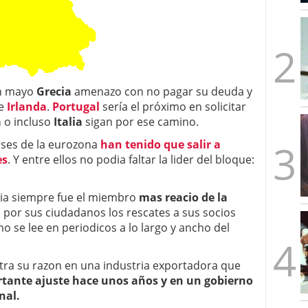
mbre de 2025
ware punto de venta?
3 de octubre de 2025
En mayo
Grecia
amenazo con no pagar su deuda y
de
Irlanda
.
Portugal
sería el próximo en solicitar
a
o incluso
Italia
sigan por ese camino.
aises de la eurozona
han tenido que salir a
es
. Y entre ellos no podia faltar la lider del bloque:
nia siempre fue el miembro
mas reacio de la
 por sus ciudadanos los rescates a sus socios
omo se lee en periodicos a lo largo y ancho del
ntra su razon en una industria exportadora que
rtante ajuste hace unos años y en un gobierno
nal.