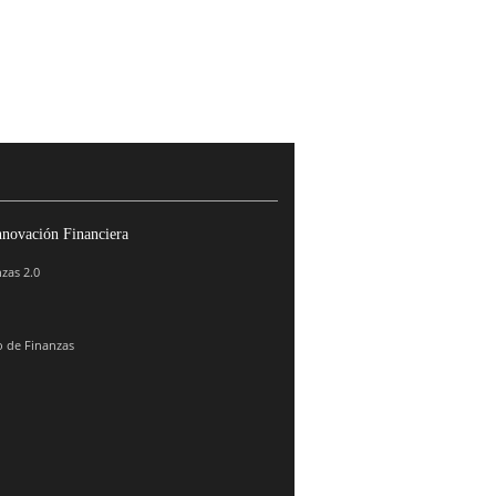
nnovación Financiera
zas 2.0
 de Finanzas