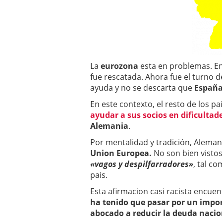
a los costes
21 de novie
¿Cuánto cuesta un soft
La
eurozona
esta en problemas. 
fue rescatada. Ahora fue el turno 
ayuda y no se descarta que
Españ
En este contexto, el resto de los p
ayudar a sus socios en dificultad
Alemania
.
Por mentalidad y tradición, Alema
Union Europea.
No son bien vistos
«vagos y despilfarradores»
, tal c
pais.
Esta afirmacion casi racista encue
ha tenido que pasar por un impo
abocado a reducir la deuda nacio