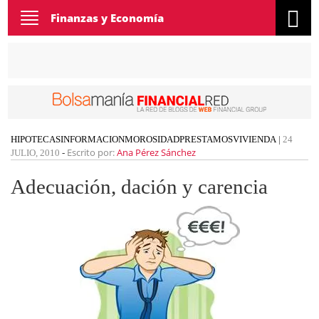
Toggle
Finanzas y Economía
navigation
HIPOTECAS
INFORMACION
MOROSIDAD
PRESTAMOS
VIVIENDA
|
24
Escrito por:
Ana Pérez Sánchez
JULIO, 2010
-
Adecuación, dación y carencia