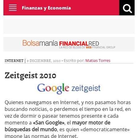
Toggle
Finanzas y Economía
navigation
INTERNET
|
9 DICIEMBRE, 2010
-
Escrito por:
Matias Torres
Zeitgeist 2010
Quienes navegamos en Internet, y nos pasamos horas
buscando noticias, o perdemos el tiempo en la red, en
vez de dormir o pasear tenemos presente e cada
momento a
«San Google»
, el
mayor motor de
búsquedas del mundo
, es quien «democraticamente»
impone las normas de Internet.