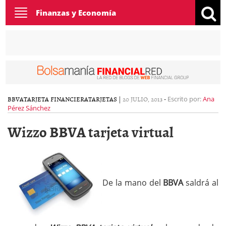
Toggle
Finanzas y Economía
navigation
BBVA
TARJETA FINANCIERA
TARJETAS
|
20 JULIO, 2013
-
Escrito por:
Ana
Pérez Sánchez
Wizzo BBVA tarjeta virtual
De la mano del
BBVA
saldrá al