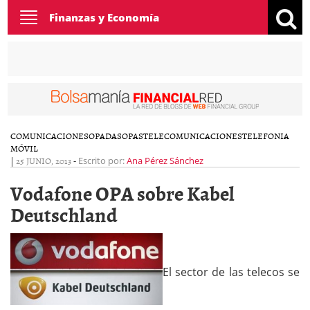
Toggle
Finanzas y Economía
navigation
COMUNICACIONES
OPADAS
OPAS
TELECOMUNICACIONES
TELEFONIA
MÓVIL
|
25 JUNIO, 2013
-
Escrito por:
Ana Pérez Sánchez
Vodafone OPA sobre Kabel
Deutschland
El sector de las telecos se