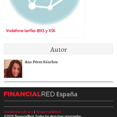
Vodafone tarifas @XS y XS6
Autor
Ana Pérez Sánchez
España
Condiciones de uso
|
Responsabilidad
©2026 FinancialRed. Todos los derechos reservados.