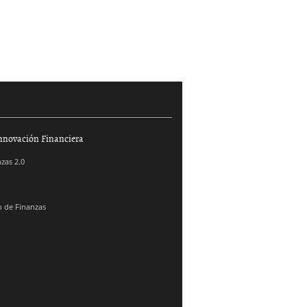
nnovación Financiera
zas 2.0
 de Finanzas