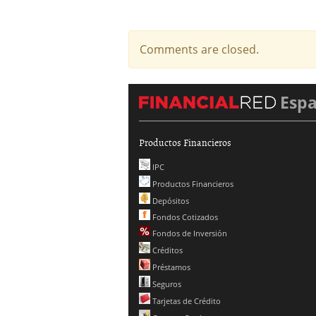
Comments are closed.
Esp
Productos Financieros
IPC
Productos Financieros
Depósitos
Fondos Cotizados
Fondos de Inversión
Créditos
Préstamos
Seguros
Tarjetas de Crédito