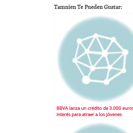
a los costes
21 de novie
Tamnien Te Pueden Gustar:
¿Cuánto cuesta un soft
BBVA lanza un crédito de 3.000 euros
interés para atraer a los jóvenes