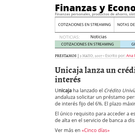
Finanzas y Econ
Finanzas personales, productos de ahorro, sis
COTIZACIONES EN STREAMING
NOTAS DE
Noticias
NOTICIAS:
de XRP
COTIZACIONES EN STREAMING
G
por qué
las
PRESTAMOS
|
3 MAYO, 2007
-
Escrito por:
Ana 
alertas
Unicaja lanza un crédi
de
whales
interés
suelen
llegar
U
nicaja
ha lanzado el
Crédito Univí
tarde
16
andaluza solicitar un préstamo per
de abril
de 2026
de interés fijo del 6%. El plazo má
Comparativa Costes vs A
El único requisito para acceder a e
acelera la rentabilidad?
de alta en el servicio de banca a di
Meses sin intereses: Có
compras
24 de noviemb
Ver más en
«Cinco días»
Planificar tu herencia t