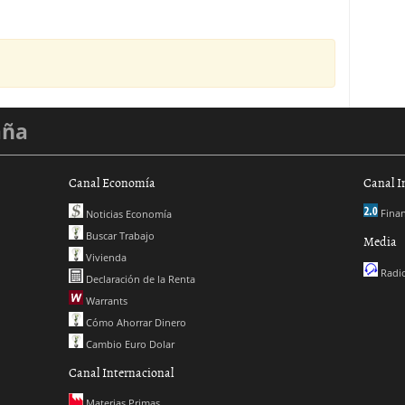
aña
Canal Economía
Canal I
Finan
Noticias Economía
Buscar Trabajo
Media
Vivienda
Radio
Declaración de la Renta
Warrants
Cómo Ahorrar Dinero
Cambio Euro Dolar
Canal Internacional
Materias Primas