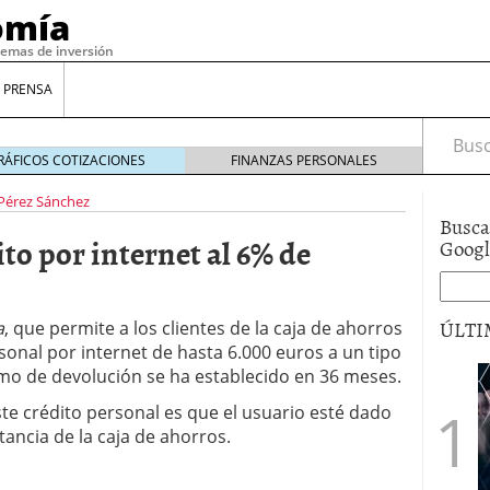
omía
temas de inversión
 PRENSA
Busca
RÁFICOS COTIZACIONES
FINANZAS PERSONALES
Pérez Sánchez
Busca
to por internet al 6% de
Goog
ÚLTI
a
, que permite a los clientes de la caja de ahorros
sonal por internet de hasta 6.000 euros a un tipo
ximo de devolución se ha establecido en 36 meses.
gilidad: ¿Por qué el Préstamo Promotor privado
ste crédito personal es que el usuario esté dado
12 de diciembre de 2025
stancia de la caja de ahorros.
mo aprovechar esta opción para gestionar tus
re de 2025
ambién es una decisión financiera: cómo anticiparte