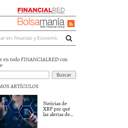
r en:
r en todo FINANCIALRED con
le
MOS ARTÍCULOS
Noticias de
XRP por qué
las alertas de...