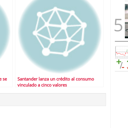
e se
Santander lanza un crédito al consumo
vinculado a cinco valores