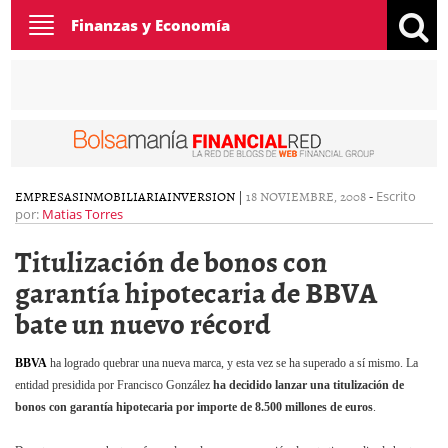
Toggle
Finanzas y Economía
navigation
EMPRESAS
INMOBILIARIA
INVERSION
|
18 NOVIEMBRE, 2008
-
Escrito
por:
Matias Torres
Titulización de bonos con
garantía hipotecaria de BBVA
bate un nuevo récord
BBVA
ha logrado quebrar una nueva marca, y esta vez se ha superado a sí mismo. La
entidad presidida por Francisco González
ha decidido lanzar una titulización de
bonos con garantía hipotecaria por importe de 8.500 millones de euros
.