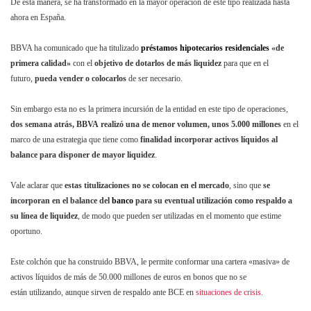
De esta manera, se ha transformado en la mayor operación de este tipo realizada hasta
ahora en España.
BBVA ha comunicado que ha titulizado
préstamos hipotecarios residenciales
«de
primera calidad»
con el
objetivo de dotarlos de más liquidez
para que en el
futuro,
pueda vender o colocarlos
de ser necesario.
Sin embargo esta no es la primera incursión de la entidad en este tipo de operaciones,
dos semana atrás, BBVA realizó una de menor volumen, unos 5.000 millones
en el
marco de una estrategia que tiene como
finalidad incorporar activos líquidos al
balance para disponer de mayor liquidez
.
Vale aclarar que
estas titulizaciones no se colocan en el mercado
, sino que
se
incorporan en el balance del
banco
para su eventual utilización como respaldo a
su línea de liquidez
, de modo que pueden ser utilizadas en el momento que estime
oportuno.
Este colchón que ha construido BBVA, le permite conformar una cartera «masiva» de
activos líquidos de más de 50.000 millones de euros en bonos que no se
están utilizando, aunque sirven de respaldo ante BCE en
situaciones de crisis.