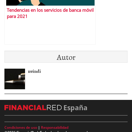
Tendencias en los servicios de banca móvil
para 2021
Autor
nvindi
España
Condiciones de uso
|
Responsabilidad