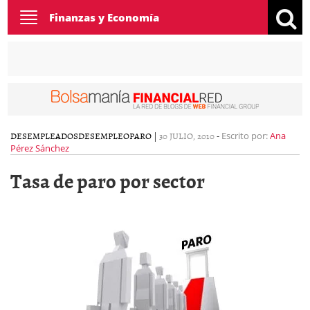
Toggle
Finanzas y Economía
navigation
DESEMPLEADOS
DESEMPLEO
PARO
|
30 JULIO, 2010
-
Escrito por:
Ana
Pérez Sánchez
Tasa de paro por sector