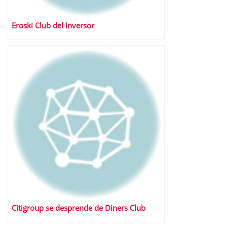
Eroski Club del Inversor
Citigroup se desprende de Diners Club