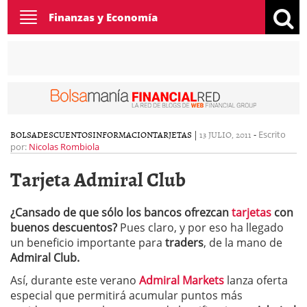
Toggle
Finanzas y Economía
navigation
BOLSA
DESCUENTOS
INFORMACION
TARJETAS
|
13 JULIO, 2011
-
Escrito
por:
Nicolas Rombiola
Tarjeta Admiral Club
¿Cansado de que sólo los bancos ofrezcan
tarjetas
con
buenos descuentos?
Pues claro, y por eso ha llegado
un beneficio importante para
traders
, de la mano de
Admiral Club.
Así, durante este verano
Admiral Markets
lanza oferta
especial que permitirá acumular puntos más