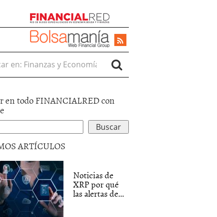
r en:
r en todo FINANCIALRED con
le
MOS ARTÍCULOS
Noticias de
XRP por qué
las alertas de...