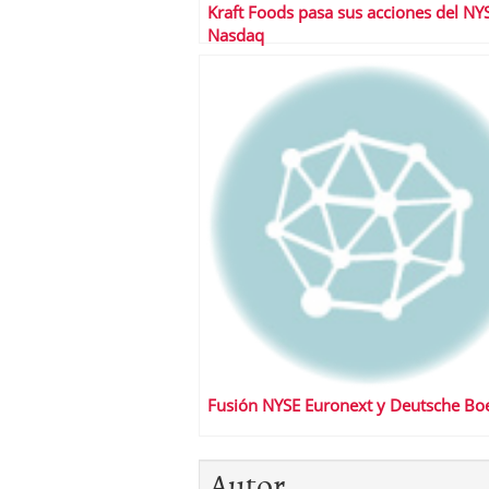
Kraft Foods pasa sus acciones del NYS
Nasdaq
Fusión NYSE Euronext y Deutsche Bo
Autor