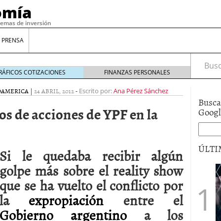
omía
temas de inversión
 PRENSA
Busca
RÁFICOS COTIZACIONES
FINANZAS PERSONALES
OAMERICA
|
24 ABRIL, 2012
-
Escrito por:
Ana Pérez Sánchez
Busca
s de acciones de YPF en la
Goog
ÚLTI
Si le quedaba recibir algún
golpe más sobre el reality show
gilidad: ¿Por qué el Préstamo Promotor privado
que se ha vuelto el conflicto por
12 de diciembre de 2025
la
expropiación
entre el
mo aprovechar esta opción para gestionar tus
re de 2025
Gobierno argentino
a los
ambién es una decisión financiera: cómo anticiparte