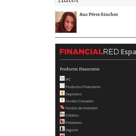
Ana Pérez Sánchez
Esp
Productos Financieros
IPC
Productos Financieros
Depósitos
Fondos Cotizados
Fondos de Inversión
Créditos
Préstamos
Seguros