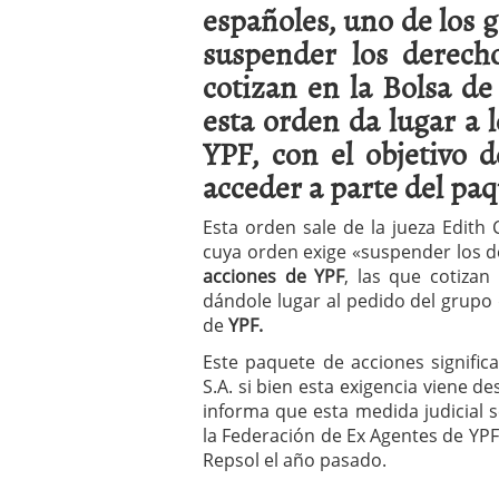
españoles, uno de los 
a los costes
21 de novie
¿Cuánto cuesta un soft
suspender los derech
cotizan en la Bolsa d
esta orden da lugar a
YPF, con el objetivo 
acceder a parte del paq
Esta orden sale de la jueza Edith 
cuya orden exige «suspender los d
acciones de YPF
, las que cotizan
dándole lugar al pedido del grupo
de
YPF.
Este paquete de acciones signific
S.A. si bien esta exigencia viene 
informa que esta medida judicial s
la Federación de Ex Agentes de YPF,
Repsol el año pasado.