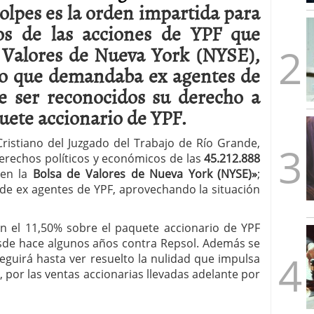
golpes es la orden impartida para
mbre de 2025
ware punto de venta?
3 de octubre de 2025
os de las acciones de YPF que
e Valores de Nueva York (NYSE),
 lo que demandaba ex agentes de
de ser reconocidos su derecho a
uete accionario de YPF.
Cristiano del Juzgado del Trabajo de Río Grande,
erechos políticos y económicos de las
45.212.888
 en la
Bolsa de Valores de Nueva York (NYSE)»
;
 de ex agentes de YPF, aprovechando la situación
an el 11,50% sobre el paquete accionario de YPF
desde hace algunos años contra Repsol. Además se
eguirá hasta ver resuelto la nulidad que impulsa
 por las ventas accionarias llevadas adelante por