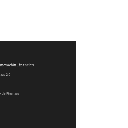
nnovación Financiera
zas 2.0
 de Finanzas