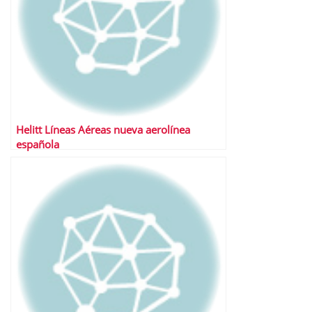
Helitt Líneas Aéreas nueva aerolínea
española