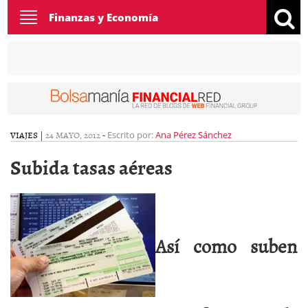
Toggle
Finanzas y Economía
navigation
VIAJES
|
24 MAYO, 2012
-
Escrito por:
Ana Pérez Sánchez
Subida tasas aéreas
Así como suben