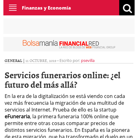
Toggle
Finanzas y Economía
navigation
GENERAL
|
11 OCTUBRE, 2019
-
Escrito por:
psevilla
Servicios funerarios online: ¿el
futuro del más allá?
En la era de la digitalización se está viendo con cada
vez más frecuencia la migración de una multitud de
servicios al Internet. Prueba de ello es la startup
eFuneraria
, la primera funeraria 100% online que
permite entre otras cosas comparar precios de
distintos servicios funerarios. En España es la pionera
de esta migración, que ha transformado el duelo en un