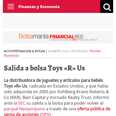
Toggle
Finanzas y Economía
navigation
ACCIONES
SALIDA A BOLSA
|
28 MAYO, 2010
-
Escrito por:
Nicolas
Rombiola
Salida a bolsa Toys «R» Us
La distribuidora de juguetes y artículos para bebés
Toys «R» Us
, radicada en Estados Unidos, y que había
sido adquirida en 2005 por Kohlberg Kravis Roberts &
Co (KKR), Bain Capital y Vornado Realty Trust, informó
ante la
SEC
su salida a la bolsa para poder volver al
parqué Neoyorquino
a través de una
oferta pública de
venta de acciones
(
OPV
).